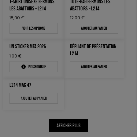
T-SHIRT UNISEXE FERMONS
TOTE-BAG FERMONS LES
AUTRES OUTILS ÉDUCATIFS
LES ABATTOIRS – L214
ABATTOIRS – L214
LIVRETS ÉDUCATIFS
18,00
€
12,00
€
POSTERS ÉDUCATIFS
Voir les options
Ajouter au panier
LIBRAIRIE
UN STICKER MFA 2026
DÉPLIANT DE PRÉSENTATION
CUISINE / NUTRITION
L214
1,00
€
BD / ILLUSTRÉS
Indisponible
Ajouter au panier
ESSAIS
ACCESSOIRES
L214 MAG 47
BADGES
Ajouter au panier
TOUT
AFFICHER PLUS