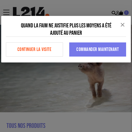
Recher
Mon
menu
1
comp
Quand la faim ne justifie plus les moyens a été
ajouté au panier
CONTINUER LA VISITE
COMMANDER MAINTENANT
Tous nos produits