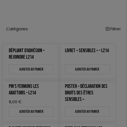
Catégories
Filtrer
MARCHE POUR LA FERMETURE DES ABATTOIRS
Trier par
DÉPLIANT D’ADHÉSION –
LIVRET « SENSIBLES » – L214
Par défaut
OUTILS MILITANTS
Prix
REJOINDRE L214
Popularité
Tous
TRACTS
Mots clés
Nouveauté
Ajouter au panier
Ajouter au panier
0 € - 50 €
POSTERS
Prix : du - cher au + cher
Oeko-Tex
OEKO-Tex, PETA approuved vegan
50 € - 100 €
L214 MAG
Prix : du + cher au - cher
100 € - 150 €
PIN’S FERMONS LES
POSTER « DÉCLARATION DES
Disponibilité
CARTES
150 € - 200 €
ABATTOIRS – L214
DROITS DES ÊTRES
SENSIBLES »
Plus de 200€
BROCHURES
8,00
€
Ajouter au panier
Ajouter au panier
OUTILS ÉDUCATIFS
MON JOURNAL ANIMAL