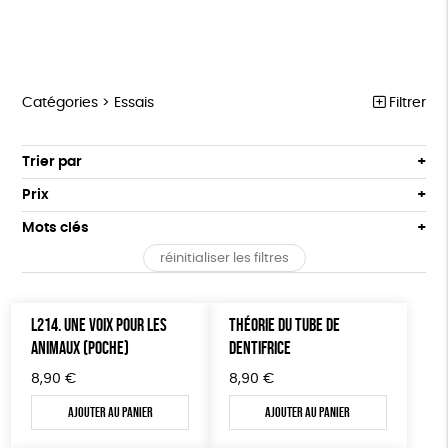
Catégories >
Essais
Filtrer
MARCHE POUR LA FERMETURE DES ABATTOIRS
Trier par
Par défaut
OUTILS MILITANTS
Prix
Popularité
Tous
TRACTS
Mots clés
Nouveauté
0 € - 50 €
POSTERS
réinitialiser les filtres
Prix : du - cher au + cher
OEKO-Tex, PETA approuved vegan
Oeko-Tex
50 € - 100 €
L214 MAG
Prix : du + cher au - cher
100 € - 150 €
Disponibilité
CARTES
L214. UNE VOIX POUR LES
THÉORIE DU TUBE DE
150 € - 200 €
ANIMAUX (POCHE)
DENTIFRICE
Plus de 200€
BROCHURES
8,90
€
8,90
€
OUTILS ÉDUCATIFS
Ajouter au panier
Ajouter au panier
MON JOURNAL ANIMAL