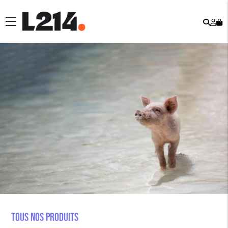
Rech
Mo
menu
co
Tous nos produits