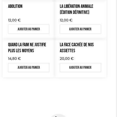
AUTRES OUTILS ÉDUCATIFS
ABOLITION
LA LIBÉRATION ANIMALE
(ÉDITION DÉFINITIVE)
LIVRETS ÉDUCATIFS
12,00
€
12,00
€
POSTERS ÉDUCATIFS
Ajouter au panier
Ajouter au panier
LIBRAIRIE
CUISINE / NUTRITION
QUAND LA FAIM NE JUSTIFIE
LA FACE CACHÉE DE NOS
BD / ILLUSTRÉS
PLUS LES MOYENS
ASSIETTES
ESSAIS
14,80
€
20,00
€
Ajouter au panier
Ajouter au panier
ACCESSOIRES
BADGES
TOUT