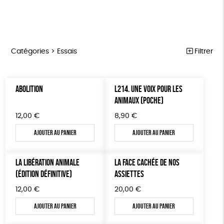
Catégories >
Essais
Filtrer
MARCHE POUR LA FERMETURE DES ABATTOIRS
Trier par
ABOLITION
L214. UNE VOIX POUR LES
Par défaut
OUTILS MILITANTS
Prix
ANIMAUX (POCHE)
Popularité
Tous
TRACTS
Mots clés
12,00
€
8,90
€
Nouveauté
0 € - 50 €
POSTERS
Prix : du - cher au + cher
Ajouter au panier
Ajouter au panier
Oeko-Tex
OEKO-Tex, PETA approuved vegan
50 € - 100 €
L214 MAG
Prix : du + cher au - cher
100 € - 150 €
Disponibilité
CARTES
LA LIBÉRATION ANIMALE
LA FACE CACHÉE DE NOS
150 € - 200 €
(ÉDITION DÉFINITIVE)
ASSIETTES
Plus de 200€
BROCHURES
12,00
€
20,00
€
OUTILS ÉDUCATIFS
Ajouter au panier
Ajouter au panier
MON JOURNAL ANIMAL