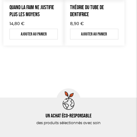
AUTRES OUTILS ÉDUCATIFS
QUAND LA FAIM NE JUSTIFIE
THÉORIE DU TUBE DE
PLUS LES MOYENS
DENTIFRICE
LIVRETS ÉDUCATIFS
14,80
€
8,90
€
POSTERS ÉDUCATIFS
Ajouter au panier
Ajouter au panier
LIBRAIRIE
CUISINE / NUTRITION
BD / ILLUSTRÉS
ESSAIS
ACCESSOIRES
BADGES
TOUT
Un achat éco-responsable
des produits sélectionnés avec soin