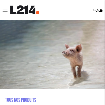
Rech
Mo
menu
co
Tous nos produits