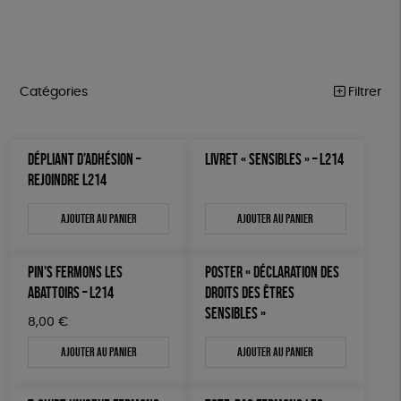
Catégories
Filtrer
MARCHE POUR LA FERMETURE DES ABATTOIRS
Trier par
DÉPLIANT D’ADHÉSION –
LIVRET « SENSIBLES » – L214
Par défaut
OUTILS MILITANTS
Prix
REJOINDRE L214
Popularité
Tous
TRACTS
Mots clés
Nouveauté
Ajouter au panier
Ajouter au panier
0 € - 50 €
POSTERS
Prix : du - cher au + cher
OEKO-Tex, PETA approuved vegan
Oeko-Tex
50 € - 100 €
L214 MAG
Prix : du + cher au - cher
100 € - 150 €
PIN’S FERMONS LES
POSTER « DÉCLARATION DES
Disponibilité
CARTES
150 € - 200 €
ABATTOIRS – L214
DROITS DES ÊTRES
SENSIBLES »
Plus de 200€
BROCHURES
8,00
€
Ajouter au panier
Ajouter au panier
OUTILS ÉDUCATIFS
MON JOURNAL ANIMAL