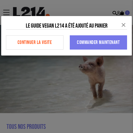
Recher
Mon
menu
1
comp
Le Guide vegan L214 a été ajouté au panier
CONTINUER LA VISITE
COMMANDER MAINTENANT
Tous nos produits