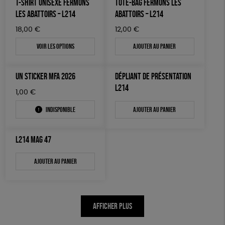
T-SHIRT UNISEXE FERMONS
TOTE-BAG FERMONS LES
AUTRES OUTILS ÉDUCATIFS
LES ABATTOIRS – L214
ABATTOIRS – L214
LIVRETS ÉDUCATIFS
18,00
€
12,00
€
POSTERS ÉDUCATIFS
Voir les options
Ajouter au panier
LIBRAIRIE
UN STICKER MFA 2026
DÉPLIANT DE PRÉSENTATION
CUISINE / NUTRITION
L214
1,00
€
BD / ILLUSTRÉS
Indisponible
Ajouter au panier
ESSAIS
ACCESSOIRES
L214 MAG 47
BADGES
Ajouter au panier
TOUT
AFFICHER PLUS