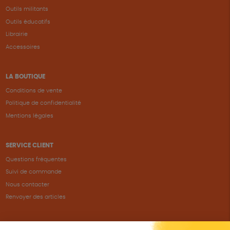
Outils militants
Outils éducatifs
Librairie
Accessoires
LA BOUTIQUE
Conditions de vente
Politique de confidentialité
Mentions légales
SERVICE CLIENT
Questions fréquentes
Suivi de commande
Nous contacter
Renvoyer des articles
SUIVEZ-NOUS