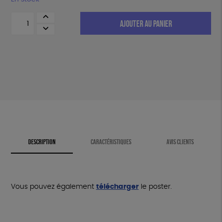
quantité
AJOUTER AU PANIER
de
Tableau
nutritionnel
:
les
clés
d'une
alimentation
végétale
variée
et
équilibrée
DESCRIPTION
CARACTÉRISTIQUES
AVIS CLIENTS
Vous pouvez également
télécharger
le poster.