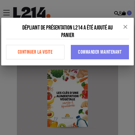
Recher
Mon
menu
1
comp
Dépliant de présentation L214 a été ajouté au
panier
Accueil
>
Tous nos produits
>
Posters
>
Tableau nutritionnel : les clés
d’une alimentation végétale variée et équilibrée
CONTINUER LA VISITE
COMMANDER MAINTENANT