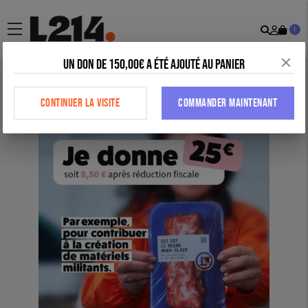
Recher
Mon
menu
1
comp
Un don de 150,00€ a été ajouté au panier
Accueil
>
Tous nos produits
>
DONS
>
Avec 25 €, contribuez par
exemple à la création de matériels militants
CONTINUER LA VISITE
COMMANDER MAINTENANT