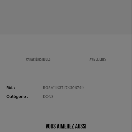
25
€,
contribuez
par
exemple
à
la
création
de
matériels
militants
CARACTÉRISTIQUES
AVIS CLIENTS
Réf. :
RGSA11I33T273306749
Catégorie :
DONS
Vous aimerez aussi