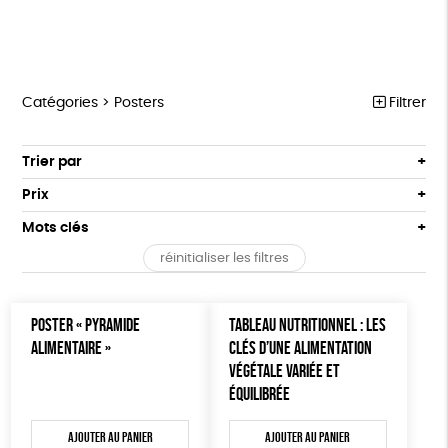
Catégories >
Posters
Filtrer
MARCHE POUR LA FERMETURE DES ABATTOIRS
Trier par
Par défaut
OUTILS MILITANTS
Prix
Popularité
Tous
TRACTS
Mots clés
Nouveauté
0 € - 50 €
POSTERS
réinitialiser les filtres
Prix : du - cher au + cher
Oeko-Tex
OEKO-Tex, PETA approuved vegan
50 € - 100 €
L214 MAG
Prix : du + cher au - cher
100 € - 150 €
Disponibilité
CARTES
POSTER « PYRAMIDE
TABLEAU NUTRITIONNEL : LES
150 € - 200 €
ALIMENTAIRE »
CLÉS D’UNE ALIMENTATION
Plus de 200€
BROCHURES
VÉGÉTALE VARIÉE ET
ÉQUILIBRÉE
OUTILS ÉDUCATIFS
MON JOURNAL ANIMAL
Ajouter au panier
Ajouter au panier