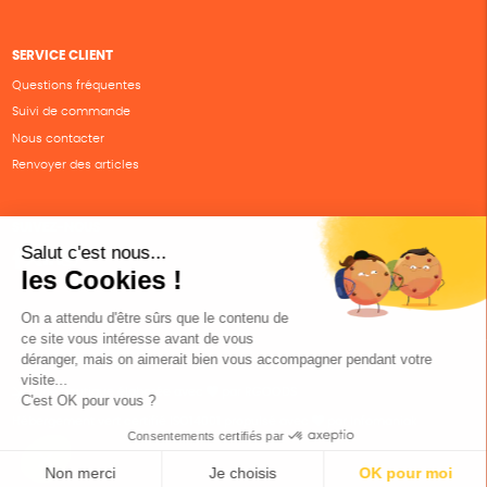
SERVICE CLIENT
Questions fréquentes
Suivi de commande
Nous contacter
Renvoyer des articles
SUIVEZ-NOUS
Une boutique élaborée avec
par RGOODS
Hébergement vert certifié ISO14001 propulsé avec
par Infomaniak