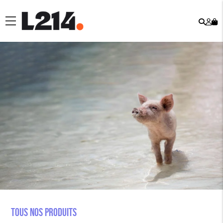
Rech
Mo
menu
co
Tous nos produits