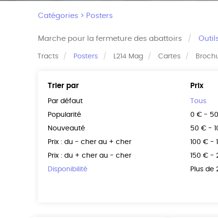
Catégories >
Posters
Marche pour la fermeture des abattoirs
Outil
Tracts
Posters
L214 Mag
Cartes
Broch
Trier par
Prix
Par défaut
Tous
Popularité
0 € - 5
Nouveauté
50 € - 
Prix : du - cher au + cher
100 € - 
Prix : du + cher au - cher
150 € -
Disponibilité
Plus de