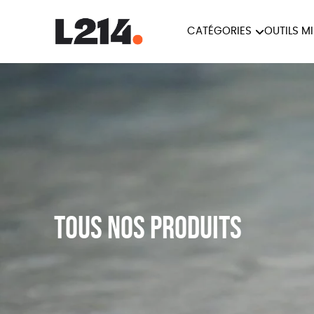
CATÉGORIES
OUTILS M
BROCHUR
MARCHE POUR LA
OUTILS M
CARTES
FERMETURE DES ABATTOIRS
L214 MAG
POSTERS
TRACTS
Tous nos produits