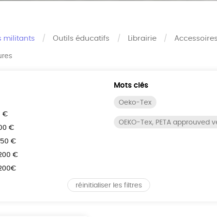
s militants
Outils éducatifs
Librairie
Accessoire
ures
Mots clés
Oeko-Tex
0 €
OEKO-Tex, PETA approuved 
100 €
150 €
 200 €
 200€
réinitialiser les filtres