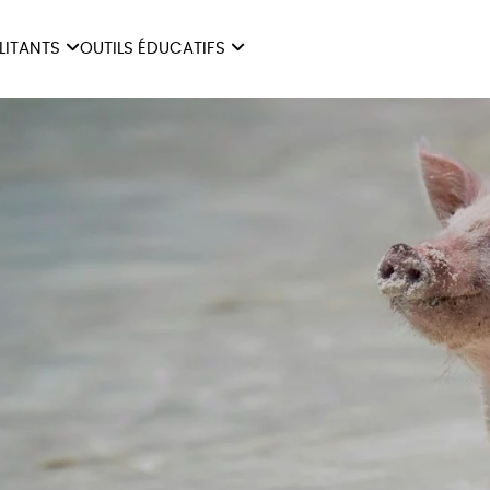
ILITANTS
OUTILS ÉDUCATIFS
ES
LIVRETS ÉDUCATIFS
ILITANTS
OUTILS ÉDUCATIFS
LIBR
POSTERS ÉDUCATIFS
MON JOURNAL ANIMAL
AUTRES OUTILS
ÉDUCATIFS