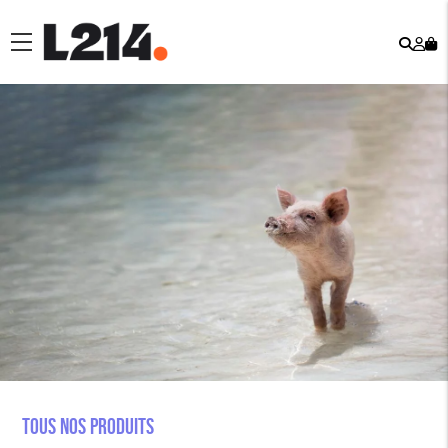
Rech
Mo
menu
co
Tous nos produits