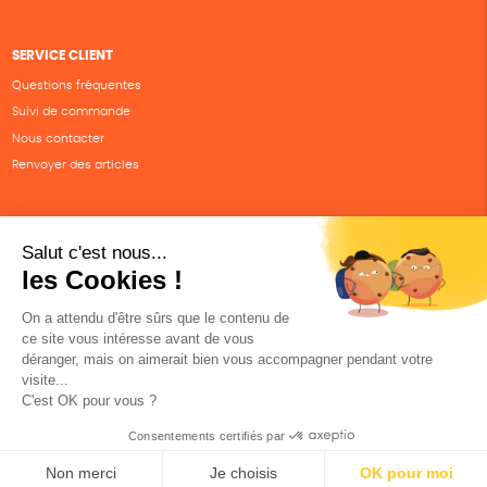
SERVICE CLIENT
Questions fréquentes
Suivi de commande
Nous contacter
Renvoyer des articles
SUIVEZ-NOUS
Une boutique élaborée avec
par RGOODS
Hébergement vert certifié ISO14001 propulsé avec
par Infomaniak