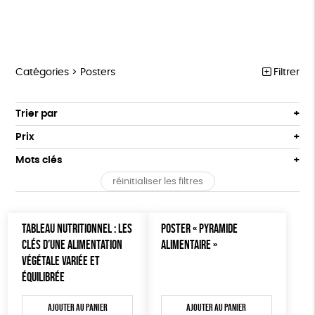
Catégories >
Posters
Filtrer
MARCHE POUR LA FERMETURE DES ABATTOIRS
Trier par
Par défaut
OUTILS MILITANTS
Prix
Popularité
Tous
TRACTS
Mots clés
Nouveauté
0 € - 50 €
POSTERS
réinitialiser les filtres
Prix : du - cher au + cher
Oeko-Tex
OEKO-Tex, PETA approuved vegan
50 € - 100 €
L214 MAG
Prix : du + cher au - cher
100 € - 150 €
Disponibilité
CARTES
TABLEAU NUTRITIONNEL : LES
POSTER « PYRAMIDE
150 € - 200 €
CLÉS D’UNE ALIMENTATION
ALIMENTAIRE »
Plus de 200€
BROCHURES
VÉGÉTALE VARIÉE ET
ÉQUILIBRÉE
OUTILS ÉDUCATIFS
MON JOURNAL ANIMAL
Ajouter au panier
Ajouter au panier