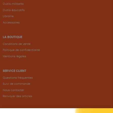
Outils militants
Outils éducatifs
Librairie
Accessoires
LA BOUTIQUE
Conditions de vente
Politique de confidentialité
Mentions légales
SERVICE CLIENT
Questions fréquentes
Suivi de commande
Nous contacter
Renvoyer des articles
SUIVEZ-NOUS