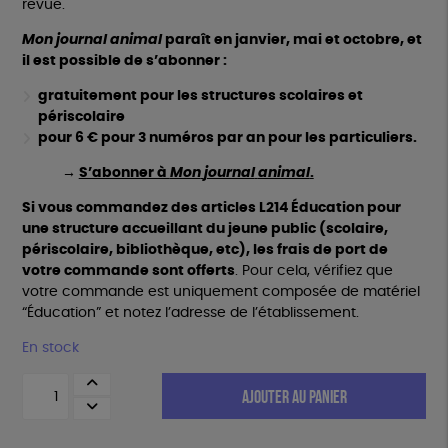
revue.
Mon
journal
animal
paraît en janvier, mai et octobre, et
il est possible de s’abonner :
gratuitement pour les structures scolaires et
périscolaire
pour 6 € pour 3 numéros par an
p
our les
particuliers.
→
S’abonner à
Mon
journal
animal
.
Si vous commandez des articles L214 Éducation pour
une structure accueillant du jeune public (scolaire,
périscolaire, bibliothèque, etc), les frais de port de
votre commande sont offerts
. Pour cela, vérifiez que
votre commande est uniquement composée de matériel
“Éducation” et notez l’adresse de l’établissement.
En stock
quantité
AJOUTER AU PANIER
de
Mon
journal