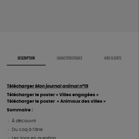
animal
n°19
DESCRIPTION
CARACTÉRISTIQUES
AVIS CLIENTS
Télécharger
Mon journal animal
n°19
Télécharger le poster « Villes engagées
»
Télécharger le poster « Animaux des villes
»
Sommaire :
À découvrir
Du coq à l’âne
Les zoos en question