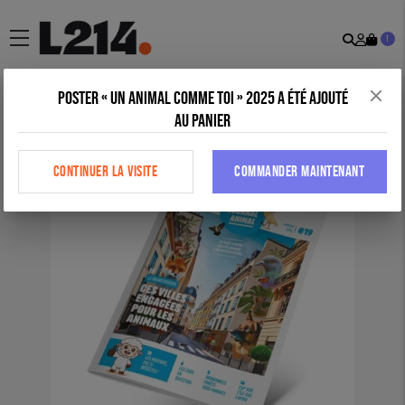
Recher
Mon
menu
1
comp
Poster « Un animal comme toi » 2025 a été ajouté
Accueil
>
Tous nos produits
>
Outils éducatifs
>
Mon journal animal
au panier
n°19
CONTINUER LA VISITE
COMMANDER MAINTENANT