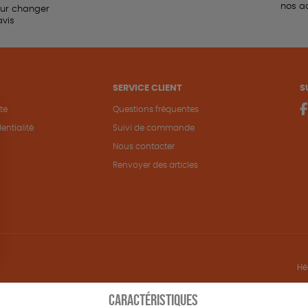
nos a
our changer
avis
SERVICE CLIENT
S
te
Questions fréquentes
entialité
Suivi de commande
Nous contacter
Renvoyer des articles
Hé
CARACTÉRISTIQUES