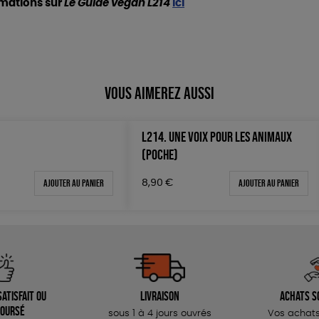
rmations sur
Le Guide vegan L214
ici
Vous aimerez aussi
L214. UNE VOIX POUR LES ANIMAUX
(POCHE)
Ajouter au panier
Ajouter au panier
8,90
€
atisfait ou
Livraison
Achats s
oursé
sous 1 à 4 jours ouvrés
Vos achats