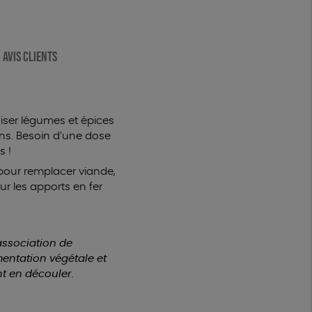
AVIS CLIENTS
oiser légumes et épices
ons. Besoin d’une dose
s !
pour remplacer viande,
sur les apports en fer
’association de
entation végétale et
nt en découler.