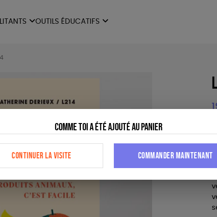
ILITANTS
OUTILS ÉDUCATIFS
ES
LIVRETS ÉDUCATIFS
ILITANTS
OUTILS ÉDUCATIFS
LIBR
14
POSTERS ÉDUCATIFS
MON JOURNAL ANIMAL
AUTRES OUTILS
1
ÉDUCATIFS
Comme toi a été ajouté au panier
G
c
d
CONTINUER LA VISITE
COMMANDER MAINTENANT
p
S
v
v
s