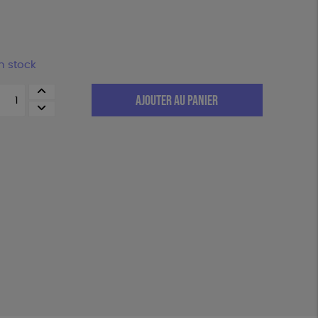
n stock
uantité
AJOUTER AU PANIER
e
e
uide
egan
214