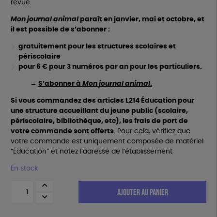
revue.
Mon
journal
animal
paraît en janvier, mai et octobre, et
il est possible de s’abonner :
gratuitement pour les structures scolaires et
périscolaire
pour 6 € pour 3 numéros par an
p
our les
particuliers.
→
S’abonner à
Mon
journal
animal
.
Si vous commandez des articles L214 Éducation pour
une structure accueillant du jeune public (scolaire,
périscolaire, bibliothèque, etc), les frais de port de
votre commande sont offerts
. Pour cela, vérifiez que
votre commande est uniquement composée de matériel
“Éducation” et notez l’adresse de l’établissement
En stock
quantité
AJOUTER AU PANIER
de
Mon
journal