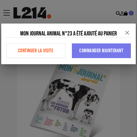
Recher
Mon
menu
1
comp
Mon Journal Animal n°23 a été ajouté au panier
Accueil
>
Tous nos produits
>
Outils éducatifs
>
Mon journal animal
n°12
CONTINUER LA VISITE
COMMANDER MAINTENANT