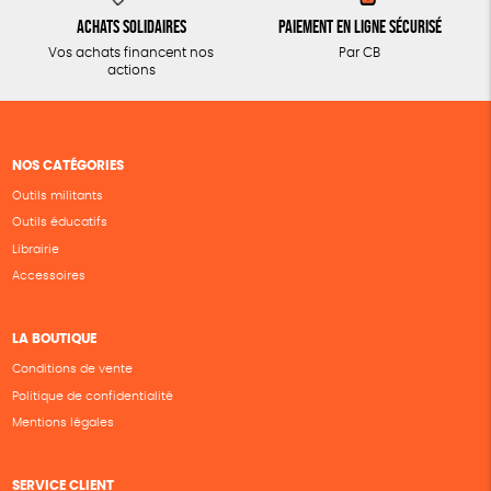
Achats solidaires
Paiement en ligne sécurisé
Vos achats financent nos
Par CB
actions
NOS CATÉGORIES
Outils militants
Outils éducatifs
Librairie
Accessoires
LA BOUTIQUE
Conditions de vente
Politique de confidentialité
Mentions légales
SERVICE CLIENT