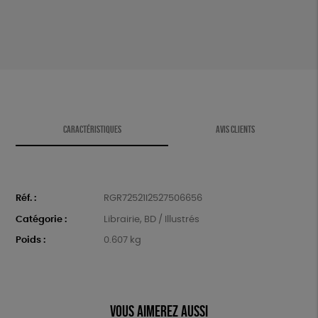
animaux
ça
me
concerne
CARACTÉRISTIQUES
AVIS CLIENTS
Réf. :
RGR72521I2527506656
Catégorie :
Librairie
,
BD / Illustrés
Poids :
0.607 kg
Vous aimerez aussi