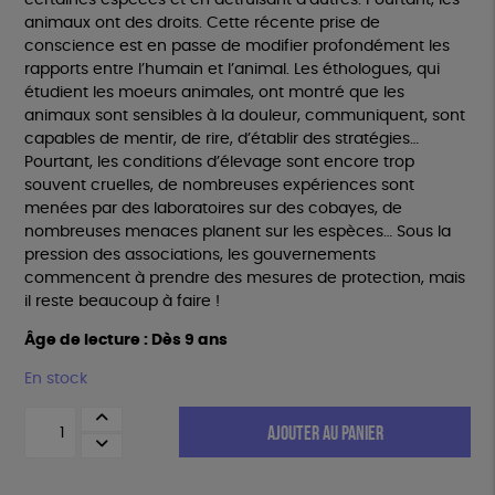
certaines espèces et en détruisant d’autres. Pourtant, les
animaux ont des droits. Cette récente prise de
conscience est en passe de modifier profondément les
rapports entre l’humain et l’animal. Les éthologues, qui
étudient les moeurs animales, ont montré que les
animaux sont sensibles à la douleur, communiquent, sont
capables de mentir, de rire, d’établir des stratégies…
Pourtant, les conditions d’élevage sont encore trop
souvent cruelles, de nombreuses expériences sont
menées par des laboratoires sur des cobayes, de
nombreuses menaces planent sur les espèces… Sous la
pression des associations, les gouvernements
commencent à prendre des mesures de protection, mais
il reste beaucoup à faire !
Âge de lecture : Dès 9 ans
En stock
quantité
AJOUTER AU PANIER
de
Les
droits
des