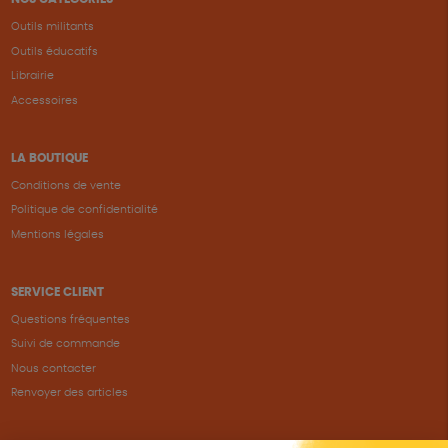
Outils militants
Outils éducatifs
Librairie
Accessoires
LA BOUTIQUE
Conditions de vente
Politique de confidentialité
Mentions légales
SERVICE CLIENT
Questions fréquentes
Suivi de commande
Nous contacter
Renvoyer des articles