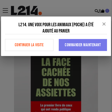
Recher
Mon
menu
1
comp
L214. Une voix pour les animaux (poche) a été
Accueil
>
Tous nos produits
>
Librairie
>
La face cachée de nos
ajouté au panier
assiettes
CONTINUER LA VISITE
COMMANDER MAINTENANT