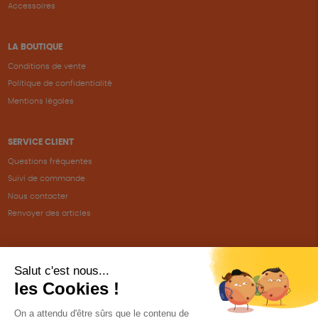
Accessoires
LA BOUTIQUE
Conditions de vente
Politique de confidentialité
Mentions légales
SERVICE CLIENT
Questions fréquentes
Suivi de commande
Nous contacter
Renvoyer des articles
SUIVEZ-NOUS