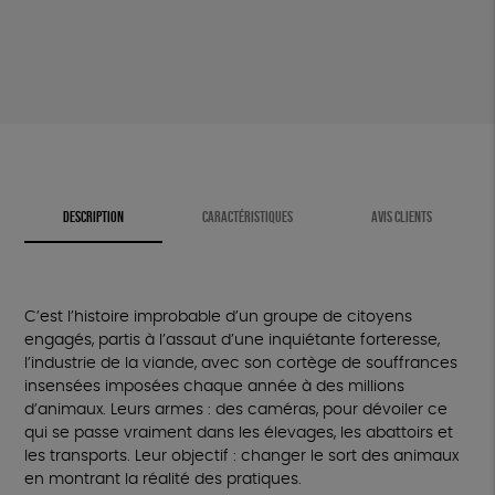
cachée
de
nos
assiettes
DESCRIPTION
CARACTÉRISTIQUES
AVIS CLIENTS
C’est l’histoire improbable d’un groupe de citoyens
engagés, partis à l’assaut d’une inquiétante forteresse,
l’industrie de la viande, avec son cortège de souffrances
insensées imposées chaque année à des millions
d’animaux. Leurs armes : des caméras, pour dé
voiler ce
qui se passe vraiment dans les élevages, les abattoirs et
les transports. Leur objectif : changer le sort des animaux
en montrant la réalité des pratiques.