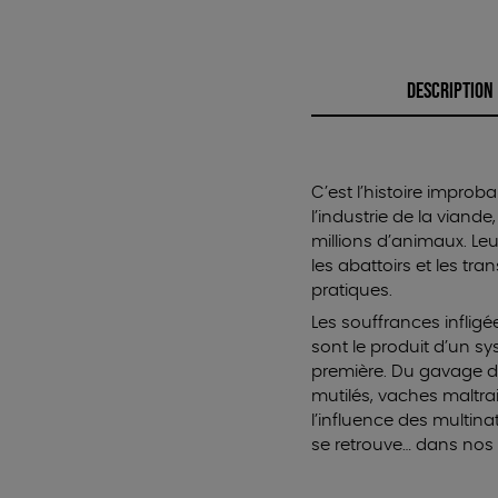
DESCRIPTION
C’est l’histoire improb
l’industrie de la via
millions d’animaux. Le
les abattoirs et les tr
pratiques.
Les souffrances inflig
sont le produit d’un s
première. Du gavage d
mutilés, vaches maltrai
l’influence des multinat
se retrouve… dans nos 