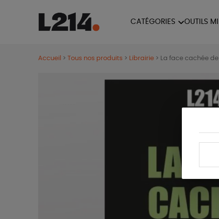
CATÉGORIES
OUTILS M
BROCHUR
MARCHE POUR LA
OUTILS M
Accueil
>
Tous nos produits
>
Librairie
>
La face cachée de
CARTES
FERMETURE DES ABATTOIRS
L214 MAG
POSTERS
TRACTS