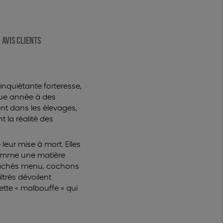
AVIS CLIENTS
inquiétante forteresse,
que année à des
ent dans les élevages,
t la réalité des
leur mise à mort. Elles
 comme une matière
 hachés menu, cochons
ltrés dévoilent
cette « malbouffe » qui