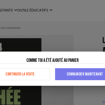
ILITANTS
OUTILS ÉDUCATIFS
ES
LIVRETS ÉDUCATIFS
ILITANTS
OUTILS ÉDUCATIFS
LIBR
 nos assiettes
POSTERS ÉDUCATIFS
MON JOURNAL ANIMAL
AUTRES OUTILS
ÉDUCATIFS
Comme toi a été ajouté au panier
2
CONTINUER LA VISITE
COMMANDER MAINTENANT
L
d
a
E