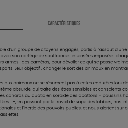
CARACTÉRISTIQUES
able d’un groupe de citoyens engagés, partis à l’assaut d’une 
nde, avec son cortège de souffrances insensées imposées cha
urs armes : des caméras, pour dé
voiler ce qui se passe vraim
ansports. Leur objectif : changer le sort des animaux en montran
ées aux animaux ne se résument pas à celles endurées lors de 
ystème absurde, qui traite des êtres sensibles et conscients
es canards au quotidien sordide des abattoirs – poussins
tées… –, en passant par le travail de sape des lobbies, nos infi
ionales et l’inertie des pouvoirs publics, et nous alertent sur 
assiettes.