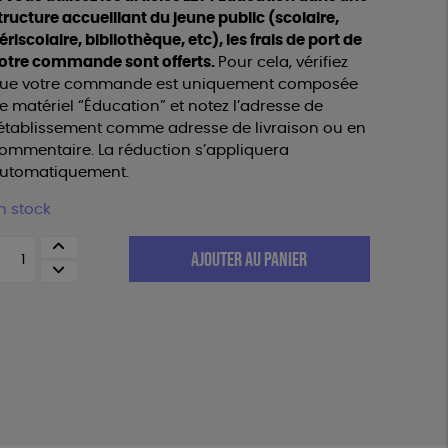
tructure accueillant du jeune public (scolaire,
ériscolaire, bibliothèque, etc), les frais de port de
otre commande sont offerts.
Pour cela, vérifiez
ue votre commande est uniquement composée
e matériel “Éducation” et notez l’adresse de
’établissement comme adresse de livraison ou en
ommentaire. La réduction s’appliquera
utomatiquement.
n stock
uantité
AJOUTER AU PANIER
e
eu
e
lateau
oup
e
atte