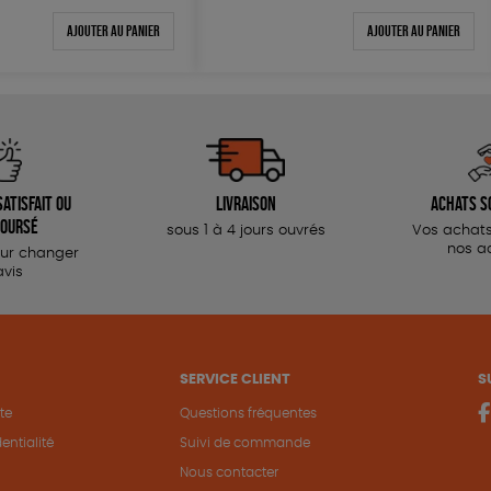
Ajouter au panier
Ajouter au panier
atisfait ou
Livraison
Achats s
oursé
sous 1 à 4 jours ouvrés
Vos achats
nos a
our changer
avis
SERVICE CLIENT
S
te
Questions fréquentes
entialité
Suivi de commande
Nous contacter