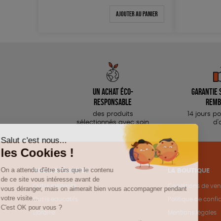
Ajouter au panier
Un achat éco-
Garantie s
responsable
remb
des produits
14 jours p
sélectionnés avec soin
d'
NOS CATÉGORIES
LA BOUTIQUE
Outils militants
Conditions de ven
Outils éducatifs
Politique de confid
Librairie
Mentions légales