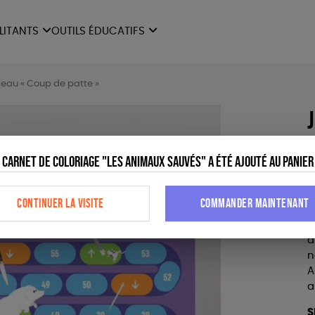
ILITANTS
OUTILS ÉDUCATIFS
ES
LIVRETS ÉDUCATIFS
ILITANTS
OUTILS ÉDUCATIFS
LIBR
teau « Coup de patte »
POSTERS ÉDUCATIFS
MON JOURNAL ANIMAL
AUTRES OUTILS
Carnet de coloriage "Les animaux sauvés" a été ajouté au panier
ÉDUCATIFS
CONTINUER LA VISITE
COMMANDER MAINTENANT
C
s
a
n
A
a
S