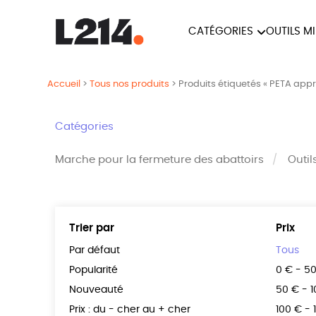
CATÉGORIES
OUTILS M
BROCHUR
MARCHE POUR LA
OUTILS M
Accueil
>
Tous nos produits
>
Produits étiquetés « PETA app
CARTES
FERMETURE DES ABATTOIRS
L214 MAG
Catégories
POSTERS
Marche pour la fermeture des abattoirs
Outil
TRACTS
Trier par
Prix
Par défaut
Tous
Popularité
0 € - 5
Nouveauté
50 € - 
Prix : du - cher au + cher
100 € - 