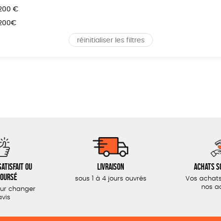
 200 €
 200€
réinitialiser les filtres
atisfait ou
Livraison
Achats s
oursé
sous 1 à 4 jours ouvrés
Vos achats
nos a
our changer
avis