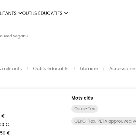
ILITANTS
OUTILS ÉDUCATIFS
ES
LIVRETS ÉDUCATIFS
ILITANTS
OUTILS ÉDUCATIFS
LIBR
rouved vegan »
POSTERS ÉDUCATIFS
MON JOURNAL ANIMAL
AUTRES OUTILS
s militants
Outils éducatifs
Librairie
Accessoire
ÉDUCATIFS
Mots clés
Oeko-Tex
0 €
OEKO-Tex, PETA approuved 
100 €
150 €