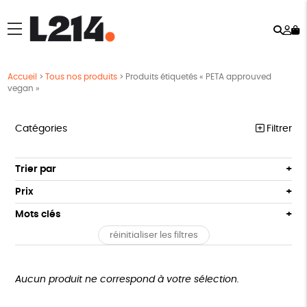
Rech
Mo
menu
co
Accueil
>
Tous nos produits
>
Produits étiquetés « PETA approuved
vegan »
Catégories
Filtrer
MARCHE POUR LA FERMETURE DES ABATTOIRS
Trier par
Par défaut
OUTILS MILITANTS
Prix
Popularité
Tous
TRACTS
Mots clés
Nouveauté
0 € - 50 €
POSTERS
réinitialiser les filtres
Prix : du - cher au + cher
Oeko-Tex
OEKO-Tex, PETA approuved vegan
50 € - 100 €
L214 MAG
Prix : du + cher au - cher
100 € - 150 €
Disponibilité
CARTES
150 € - 200 €
Aucun produit ne correspond à votre sélection.
Plus de 200€
BROCHURES