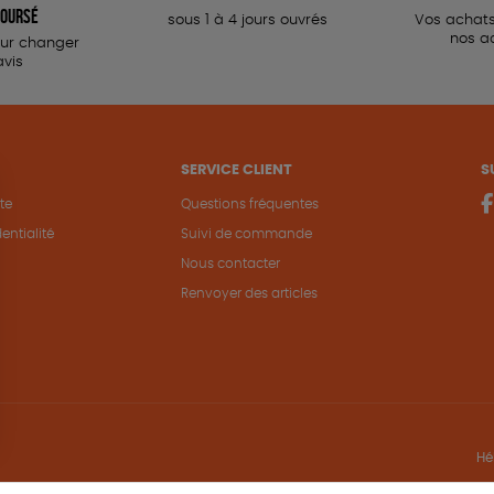
oursé
sous 1 à 4 jours ouvrés
Vos achats
nos a
our changer
avis
SERVICE CLIENT
S
te
Questions fréquentes
entialité
Suivi de commande
Nous contacter
Renvoyer des articles
Hé