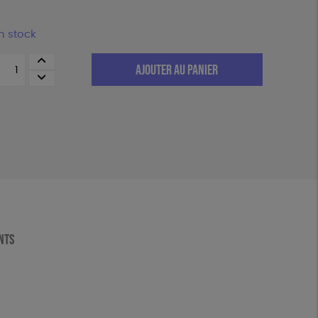
n stock
uantité
AJOUTER AU PANIER
e
Comme
i
ENTS