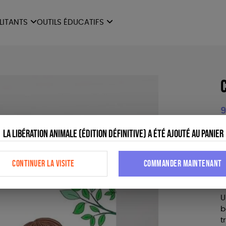
ILITANTS
OUTILS ÉDUCATIFS
ES
LIVRETS ÉDUCATIFS
ILITANTS
OUTILS ÉDUCATIFS
LIBR
POSTERS ÉDUCATIFS
MON JOURNAL ANIMAL
AUTRES OUTILS
9
ÉDUCATIFS
La Libération animale (édition définitive) a été ajouté au panier
L
d
n
CONTINUER LA VISITE
COMMANDER MAINTENANT
À
U
b
t