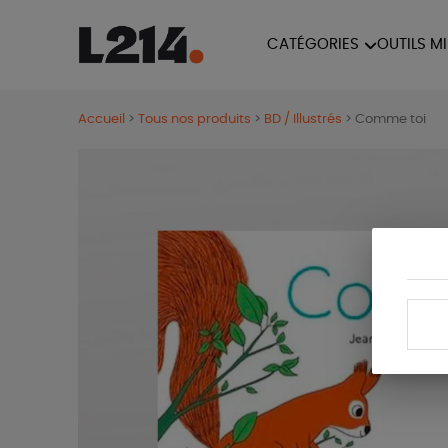
CATÉGORIES
OUTILS M
BROCHUR
MARCHE POUR LA
OUTILS M
Accueil
>
Tous nos produits
>
BD / Illustrés
>
Comme toi
CARTES
FERMETURE DES ABATTOIRS
L214 MAG
POSTERS
TRACTS