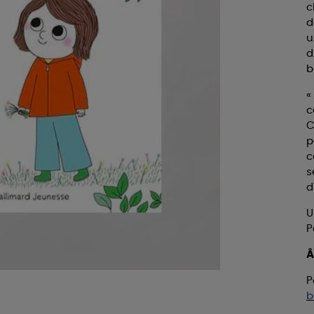
c
d
u
d
b
«
c
C
p
c
s
d
U
P
Â
P
b