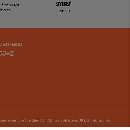
sécurisé
 financent
ctions
Par CB
UIVEZ-NOUS
bergement vert certifié ISO14001 propulsé avec
par Infomaniak