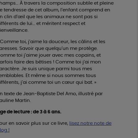
hamps… À travers la composition subtile et pleine
e tendresse de cet album, l’enfant comprend en
n clin d’œil que les animaux ne sont pas si
ifférents de lui… et méritent respect et
ienveillance.
 Comme toi, j’aime la douceur, les câlins et les
aresses. Savoir que quelqu’un me protège.
omme toi j’aime jouer avec mes copains, et
arfois faire des bêtises ! Comme toi j’ai mon
aractère. Je suis unique parmi tous mes
emblables. Et même si nous sommes tous
ifférents, j’ai comme toi un cœur qui bat. »
n texte de Jean-Baptiste Del Amo, illustré par
auline Martin.
ge de lecture : de 3 à 6 ans.
our en savoir plus sur ce livre,
lisez notre note de
log !