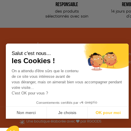
responsable
remb
des produits
14 jours p
sélectionnés avec soin
d'
NOS CATÉGORIES
LA BOUTIQUE
Outils militants
Conditions de ven
Outils éducatifs
Politique de confid
Librairie
Mentions légales
Accessoires
Une boutique élaborée avec
par RGOODS