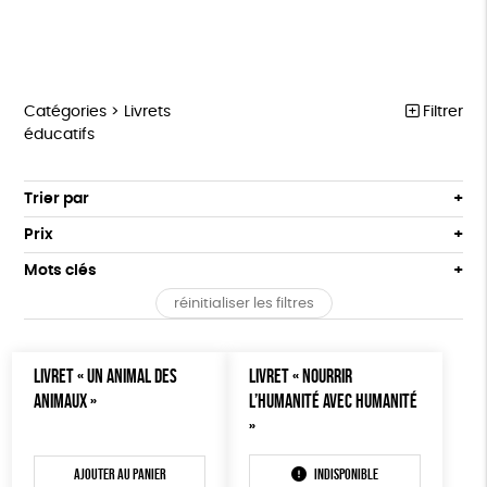
Catégories >
Livrets
Filtrer
éducatifs
MARCHE POUR LA FERMETURE DES ABATTOIRS
Trier par
Par défaut
OUTILS MILITANTS
Prix
Popularité
Tous
TRACTS
Mots clés
Nouveauté
0 € - 50 €
POSTERS
réinitialiser les filtres
Prix : du - cher au + cher
Oeko-Tex
OEKO-Tex, PETA approuved vegan
50 € - 100 €
L214 MAG
Prix : du + cher au - cher
100 € - 150 €
Disponibilité
CARTES
LIVRET « UN ANIMAL DES
LIVRET « NOURRIR
150 € - 200 €
ANIMAUX »
L’HUMANITÉ AVEC HUMANITÉ
Plus de 200€
BROCHURES
»
OUTILS ÉDUCATIFS
Ajouter au panier
Indisponible