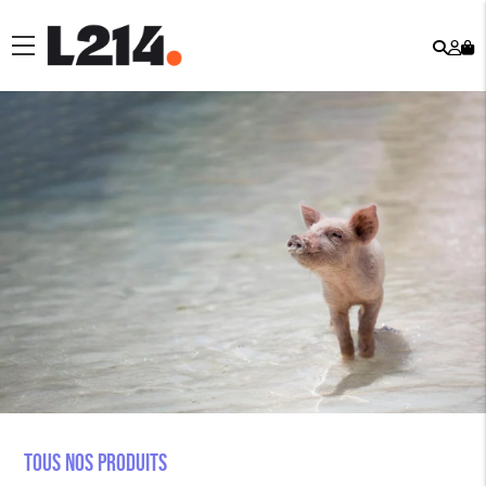
Rech
Mo
menu
co
Tous nos produits