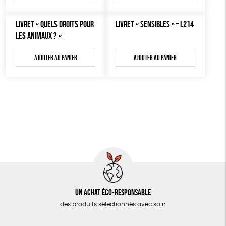
MON JOURNAL ANIMAL
AUTRES OUTILS ÉDUCATIFS
LIVRET « QUELS DROITS POUR
LIVRET « SENSIBLES » – L214
LES ANIMAUX ? »
LIVRETS ÉDUCATIFS
POSTERS ÉDUCATIFS
Ajouter au panier
Ajouter au panier
LIBRAIRIE
CUISINE / NUTRITION
BD / ILLUSTRÉS
ESSAIS
ACCESSOIRES
BADGES
TOUT
Un achat éco-responsable
des produits sélectionnés avec soin