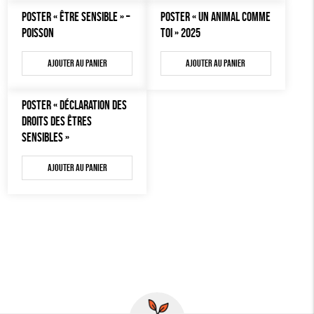
MON JOURNAL ANIMAL
POSTER « ÊTRE SENSIBLE » –
POSTER « UN ANIMAL COMME
AUTRES OUTILS ÉDUCATIFS
POISSON
TOI » 2025
LIVRETS ÉDUCATIFS
Ajouter au panier
Ajouter au panier
POSTERS ÉDUCATIFS
LIBRAIRIE
POSTER « DÉCLARATION DES
DROITS DES ÊTRES
CUISINE / NUTRITION
SENSIBLES »
BD / ILLUSTRÉS
Ajouter au panier
ESSAIS
ACCESSOIRES
BADGES
TOUT