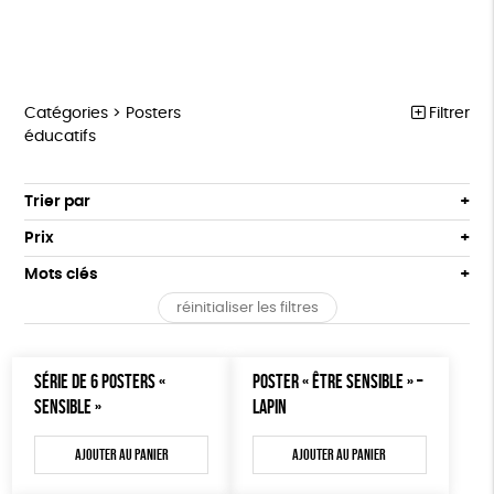
Catégories >
Posters
Filtrer
éducatifs
MARCHE POUR LA FERMETURE DES ABATTOIRS
Trier par
Par défaut
OUTILS MILITANTS
Prix
Popularité
Tous
TRACTS
Mots clés
Nouveauté
0 € - 50 €
POSTERS
réinitialiser les filtres
Prix : du - cher au + cher
Oeko-Tex
OEKO-Tex, PETA approuved vegan
50 € - 100 €
L214 MAG
Prix : du + cher au - cher
100 € - 150 €
Disponibilité
CARTES
SÉRIE DE 6 POSTERS «
POSTER « ÊTRE SENSIBLE » –
150 € - 200 €
SENSIBLE »
LAPIN
Plus de 200€
BROCHURES
Ajouter au panier
Ajouter au panier
OUTILS ÉDUCATIFS