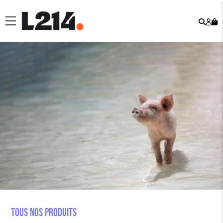
Rech
Mo
menu
co
Tous nos produits