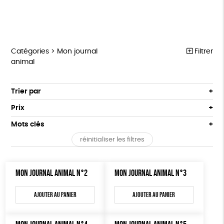
Catégories >
Mon journal
Filtrer
animal
MARCHE POUR LA FERMETURE DES ABATTOIRS
Trier par
Par défaut
OUTILS MILITANTS
Prix
Popularité
Tous
TRACTS
Mots clés
Nouveauté
0 € - 50 €
POSTERS
réinitialiser les filtres
Prix : du - cher au + cher
Oeko-Tex
OEKO-Tex, PETA approuved vegan
50 € - 100 €
L214 MAG
Prix : du + cher au - cher
100 € - 150 €
Disponibilité
CARTES
MON JOURNAL ANIMAL N°2
MON JOURNAL ANIMAL N°3
150 € - 200 €
Plus de 200€
BROCHURES
Ajouter au panier
Ajouter au panier
OUTILS ÉDUCATIFS