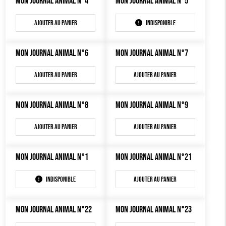
MON JOURNAL ANIMAL N°4
MON JOURNAL ANIMAL N°5
MON JOURNAL ANIMAL
AUTRES OUTILS ÉDUCATIFS
Ajouter au panier
Indisponible
LIVRETS ÉDUCATIFS
POSTERS ÉDUCATIFS
MON JOURNAL ANIMAL N°6
MON JOURNAL ANIMAL N°7
LIBRAIRIE
Ajouter au panier
Ajouter au panier
CUISINE / NUTRITION
MON JOURNAL ANIMAL N°8
MON JOURNAL ANIMAL N°9
BD / ILLUSTRÉS
ESSAIS
Ajouter au panier
Ajouter au panier
ACCESSOIRES
MON JOURNAL ANIMAL N°1
MON JOURNAL ANIMAL N°21
BADGES
Indisponible
Ajouter au panier
TOUT
MON JOURNAL ANIMAL N°22
MON JOURNAL ANIMAL N°23