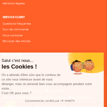
Mentions légales
SERVICE CLIENT
Questions fréquentes
Suivi de commande
Nous contacter
Renvoyer des articles
SUIVEZ-NOUS
Une boutique élaborée avec
par RGOODS
Hébergement vert certifié ISO14001 propulsé avec
par Infomaniak