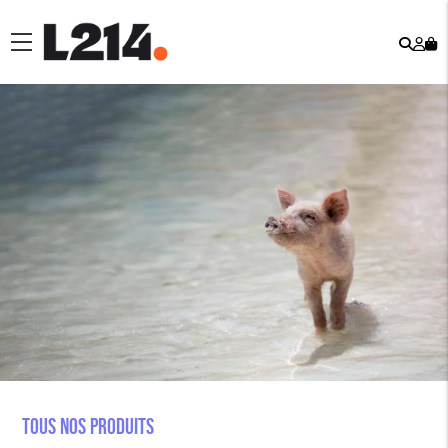
Rech
Mo
menu
co
Tous nos produits