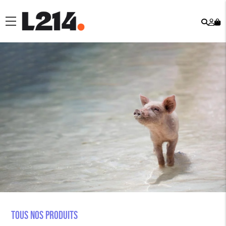
Rech
Mo
menu
co
Tous nos produits