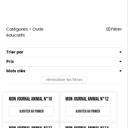
Catégories >
Outils
Filtrer
éducatifs
MARCHE POUR LA FERMETURE DES ABATTOIRS
Trier par
Par défaut
OUTILS MILITANTS
Prix
Popularité
Tous
TRACTS
Mots clés
Nouveauté
0 € - 50 €
POSTERS
réinitialiser les filtres
Prix : du - cher au + cher
Oeko-Tex
OEKO-Tex, PETA approuved vegan
50 € - 100 €
L214 MAG
Prix : du + cher au - cher
100 € - 150 €
Disponibilité
CARTES
MON JOURNAL ANIMAL N°10
MON JOURNAL ANIMAL N°12
150 € - 200 €
Plus de 200€
BROCHURES
Ajouter au panier
Ajouter au panier
OUTILS ÉDUCATIFS