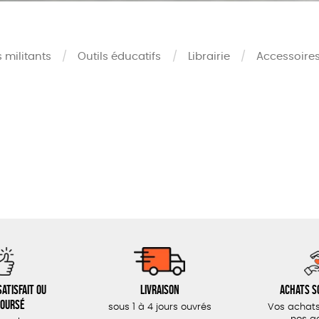
s militants
Outils éducatifs
Librairie
Accessoire
Mots clés
Oeko-Tex
0 €
OEKO-Tex, PETA approuved 
100 €
150 €
 200 €
 200€
atisfait ou
Livraison
Achats s
oursé
sous 1 à 4 jours ouvrés
Vos achats