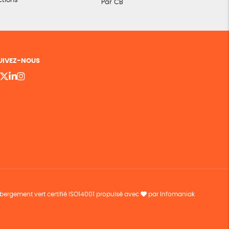
ctions
Par CB
UIVEZ-NOUS
bergement vert certifié ISO14001 propulsé avec
par Infomaniak