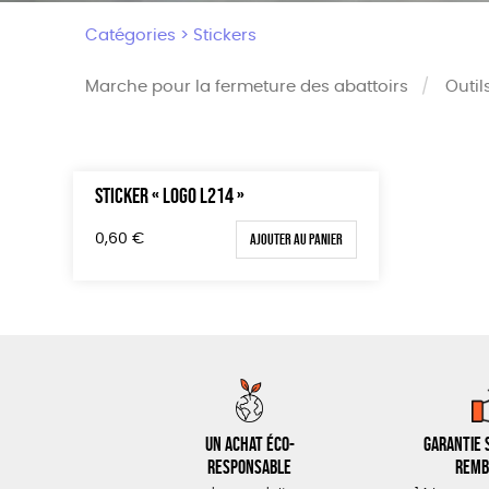
Catégories >
Stickers
Marche pour la fermeture des abattoirs
Outil
STICKER « LOGO L214 »
Trier par
Prix
Par défaut
Tous
Ajouter au panier
0,60
€
Popularité
0 € - 5
Nouveauté
50 € - 
Prix : du - cher au + cher
100 € - 
Prix : du + cher au - cher
150 € -
Disponibilité
Plus de
Un achat éco-
Garantie s
responsable
remb