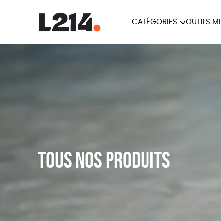
CATÉGORIES
OUTILS M
BROCHUR
MARCHE POUR LA
OUTILS M
CARTES
FERMETURE DES ABATTOIRS
L214 MAG
POSTERS
TRACTS
Tous nos produits