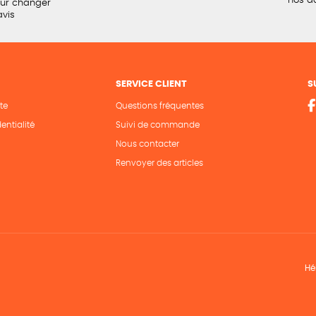
nos a
our changer
avis
SERVICE CLIENT
S
te
Questions fréquentes
entialité
Suivi de commande
Nous contacter
Renvoyer des articles
Hé