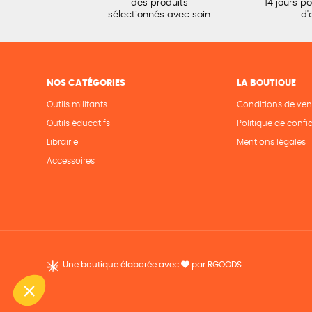
des produits
14 jours p
sélectionnés avec soin
d'
NOS CATÉGORIES
LA BOUTIQUE
Outils militants
Conditions de ven
Outils éducatifs
Politique de confid
Librairie
Mentions légales
Accessoires
Une boutique élaborée avec
par RGOODS