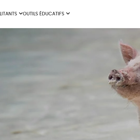
ILITANTS
OUTILS ÉDUCATIFS
ES
LIVRETS ÉDUCATIFS
ILITANTS
OUTILS ÉDUCATIFS
LIBR
POSTERS ÉDUCATIFS
MON JOURNAL ANIMAL
AUTRES OUTILS
ÉDUCATIFS