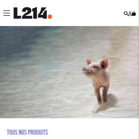
Rech
Mo
menu
co
Tous nos produits