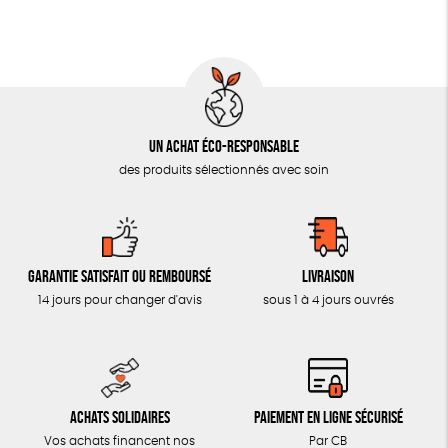
MON JOURNAL ANIMAL
AUTRES OUTILS ÉDUCATIFS
LIVRETS ÉDUCATIFS
POSTERS ÉDUCATIFS
Un achat éco-responsable
LIBRAIRIE
des produits sélectionnés avec soin
CUISINE / NUTRITION
BD / ILLUSTRÉS
ESSAIS
Garantie satisfait ou remboursé
Livraison
ACCESSOIRES
14 jours pour changer d'avis
sous 1 à 4 jours ouvrés
BADGES
TOUT
Achats solidaires
Paiement en ligne sécurisé
Vos achats financent nos
Par CB