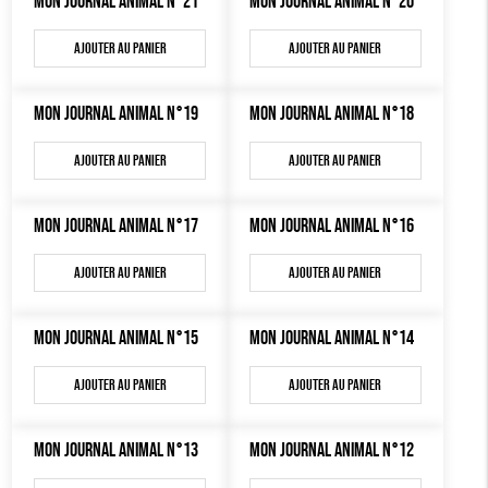
MON JOURNAL ANIMAL N°21
MON JOURNAL ANIMAL N°20
MON JOURNAL ANIMAL
AUTRES OUTILS ÉDUCATIFS
Ajouter au panier
Ajouter au panier
LIVRETS ÉDUCATIFS
MON JOURNAL ANIMAL N°19
POSTERS ÉDUCATIFS
MON JOURNAL ANIMAL N°18
LIBRAIRIE
Ajouter au panier
Ajouter au panier
CUISINE / NUTRITION
MON JOURNAL ANIMAL N°17
MON JOURNAL ANIMAL N°16
BD / ILLUSTRÉS
ESSAIS
Ajouter au panier
Ajouter au panier
ACCESSOIRES
MON JOURNAL ANIMAL N°15
MON JOURNAL ANIMAL N°14
BADGES
Ajouter au panier
Ajouter au panier
TOUT
MON JOURNAL ANIMAL N°13
MON JOURNAL ANIMAL N°12