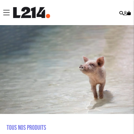
Rech
Mo
menu
co
Tous nos produits