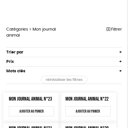
Catégories >
Mon journal
Filtrer
animal
MARCHE POUR LA FERMETURE DES ABATTOIRS
Trier par
Par défaut
OUTILS MILITANTS
Prix
Popularité
Tous
TRACTS
Mots clés
Nouveauté
0 € - 50 €
POSTERS
réinitialiser les filtres
Prix : du - cher au + cher
OEKO-Tex, PETA approuved vegan
Oeko-Tex
50 € - 100 €
L214 MAG
Prix : du + cher au - cher
100 € - 150 €
Disponibilité
CARTES
MON JOURNAL ANIMAL N°23
MON JOURNAL ANIMAL N°22
150 € - 200 €
Plus de 200€
BROCHURES
Ajouter au panier
Ajouter au panier
OUTILS ÉDUCATIFS