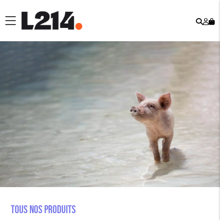
Rech
Mo
menu
co
Tous nos produits