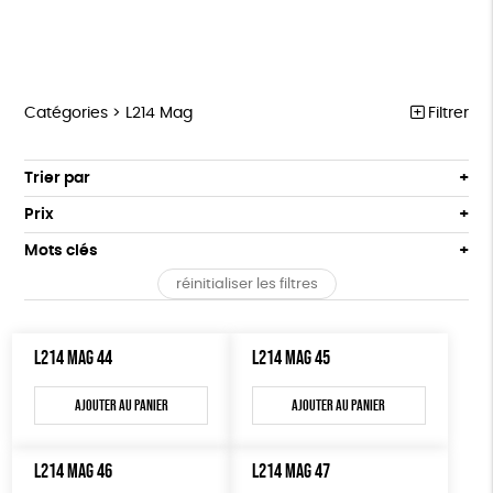
Catégories >
L214 Mag
Filtrer
MARCHE POUR LA FERMETURE DES ABATTOIRS
Trier par
Par défaut
OUTILS MILITANTS
Prix
Popularité
Tous
TRACTS
Mots clés
Nouveauté
0 € - 50 €
POSTERS
réinitialiser les filtres
Prix : du - cher au + cher
Oeko-Tex
OEKO-Tex, PETA approuved vegan
50 € - 100 €
L214 MAG
Prix : du + cher au - cher
100 € - 150 €
Disponibilité
CARTES
L214 MAG 44
L214 MAG 45
150 € - 200 €
Plus de 200€
BROCHURES
Ajouter au panier
Ajouter au panier
OUTILS ÉDUCATIFS
L214 MAG 46
L214 MAG 47
MON JOURNAL ANIMAL