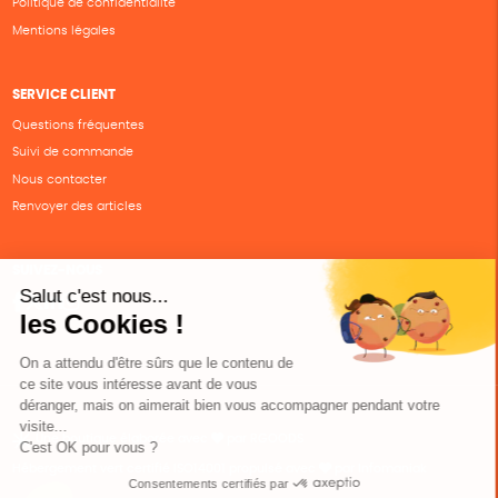
Politique de confidentialité
Mentions légales
SERVICE CLIENT
Questions fréquentes
Suivi de commande
Nous contacter
Renvoyer des articles
SUIVEZ-NOUS
Une boutique élaborée avec
par RGOODS
Hébergement vert certifié ISO14001 propulsé avec
par Infomaniak