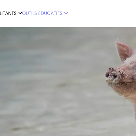
ILITANTS
OUTILS ÉDUCATIFS
ES
LIVRETS ÉDUCATIFS
ILITANTS
OUTILS ÉDUCATIFS
LIBR
POSTERS ÉDUCATIFS
MON JOURNAL ANIMAL
AUTRES OUTILS
ÉDUCATIFS