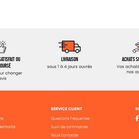
atisfait ou
Livraison
Achats s
oursé
sous 1 à 4 jours ouvrés
Vos achats
nos a
our changer
avis
SERVICE CLIENT
S
te
Questions fréquentes
entialité
Suivi de commande
Nous contacter