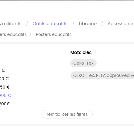
s militants
Outils éducatifs
Librairie
Accessoire
rets éducatifs
Posters éducatifs
Mots clés
Oeko-Tex
0 €
OEKO-Tex, PETA approuved 
100 €
150 €
 200 €
 200€
réinitialiser les filtres