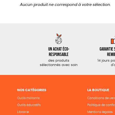
Aucun produit ne correspond à votre sélection.
Un achat éco-
Garantie s
responsable
remb
des produits
14 jours p
sélectionnés avec soin
d'
NOS CATÉGORIES
LA BOUTIQUE
Outils militants
Conditions de ven
Outils éducatifs
Politique de confid
Librairie
Mentions légales