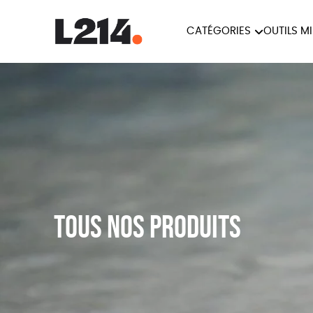
CATÉGORIES
OUTILS M
BROCHUR
MARCHE POUR LA
OUTILS M
CARTES
FERMETURE DES ABATTOIRS
L214 MAG
POSTERS
TRACTS
Tous nos produits