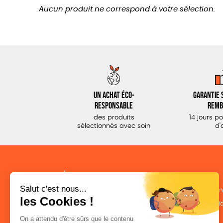
Aucun produit ne correspond à votre sélection.
Un achat éco-
Garantie s
responsable
remb
des produits
14 jours p
sélectionnés avec soin
d'
NOS CATÉGORIES
LA BOUTIQUE
Outils militants
Conditions de ven
Outils éducatifs
Politique de confid
Librairie
Mentions légales