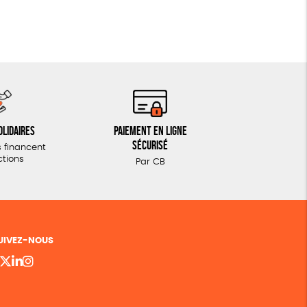
olidaires
Paiement en ligne
sécurisé
 financent
ctions
Par CB
UIVEZ-NOUS