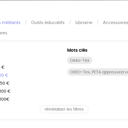
s militants
Outils éducatifs
Librairie
Accessoire
ures
Mots clés
Oeko-Tex
0 €
OEKO-Tex, PETA approuved 
100 €
150 €
 200 €
 200€
réinitialiser les filtres