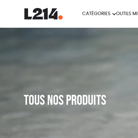
CATÉGORIES
OUTILS M
BROCHUR
MARCHE POUR LA
OUTILS M
CARTES
FERMETURE DES ABATTOIRS
L214 MAG
POSTERS
TRACTS
Tous nos produits