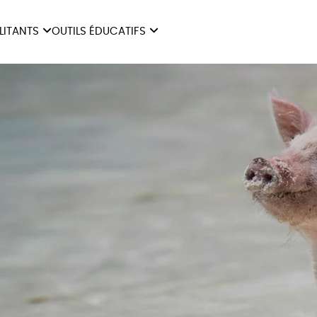
ILITANTS
OUTILS ÉDUCATIFS
ES
LIVRETS ÉDUCATIFS
ILITANTS
OUTILS ÉDUCATIFS
LIBR
POSTERS ÉDUCATIFS
MON JOURNAL ANIMAL
AUTRES OUTILS
ÉDUCATIFS