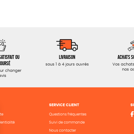
atisfait ou
Livraison
Achats s
oursé
sous 1 à 4 jours ouvrés
Vos achats
nos a
our changer
avis
SERVICE CLIENT
S
te
Questions fréquentes
entialité
Suivi de commande
Nous contacter