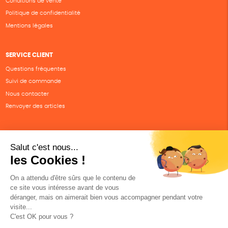
Conditions de vente
Politique de confidentialité
Mentions légales
SERVICE CLIENT
Questions fréquentes
Suivi de commande
Nous contacter
Renvoyer des articles
SUIVEZ-NOUS
Une boutique élaborée avec
par RGOODS
Hébergement vert certifié ISO14001 propulsé avec
par Infomaniak