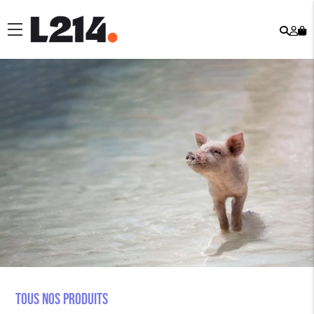
Rech
Mo
menu
co
Tous nos produits