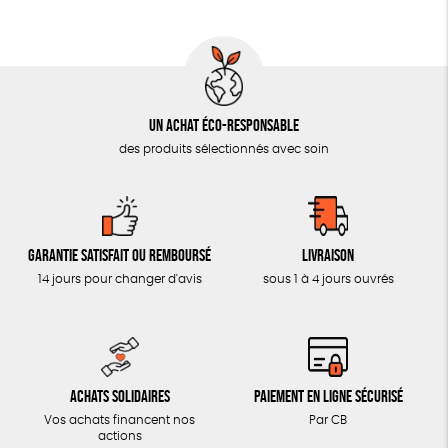
AUTRES OUTILS ÉDUCATIFS
LIVRETS ÉDUCATIFS
POSTERS ÉDUCATIFS
Un achat éco-responsable
LIBRAIRIE
des produits sélectionnés avec soin
CUISINE / NUTRITION
BD / ILLUSTRÉS
ESSAIS
Garantie satisfait ou remboursé
Livraison
ACCESSOIRES
14 jours pour changer d'avis
sous 1 à 4 jours ouvrés
BADGES
TOUT
Achats solidaires
Paiement en ligne sécurisé
Vos achats financent nos
Par CB
actions