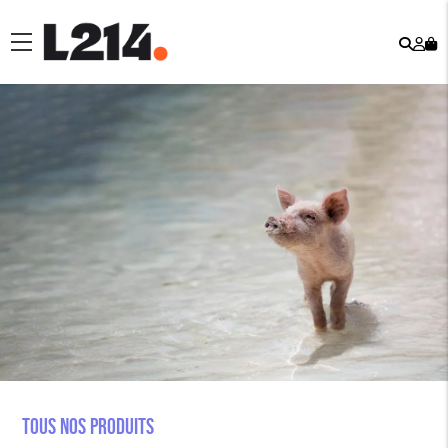
Rech
Mo
menu
co
Tous nos produits