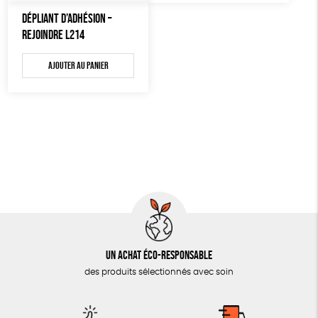
AUTRES OUTILS ÉDUCATIFS
DÉPLIANT D’ADHÉSION –
REJOINDRE L214
LIVRETS ÉDUCATIFS
POSTERS ÉDUCATIFS
Ajouter au panier
LIBRAIRIE
CUISINE / NUTRITION
BD / ILLUSTRÉS
ESSAIS
ACCESSOIRES
BADGES
TOUT
Un achat éco-responsable
des produits sélectionnés avec soin