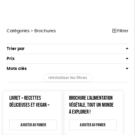
Catégories >
Brochures
Filtrer
MARCHE POUR LA FERMETURE DES ABATTOIRS
Trier par
Par défaut
OUTILS MILITANTS
Prix
Popularité
Tous
TRACTS
Mots clés
Nouveauté
0 € - 50 €
POSTERS
réinitialiser les filtres
Prix : du - cher au + cher
Oeko-Tex
OEKO-Tex, PETA approuved vegan
50 € - 100 €
L214 MAG
Prix : du + cher au - cher
100 € - 150 €
Disponibilité
CARTES
LIVRET « RECETTES
BROCHURE L’ALIMENTATION
150 € - 200 €
DÉLICIEUSES ET VEGAN »
VÉGÉTALE, TOUT UN MONDE
Plus de 200€
BROCHURES
À EXPLORER !
OUTILS ÉDUCATIFS
Ajouter au panier
Ajouter au panier
MON JOURNAL ANIMAL