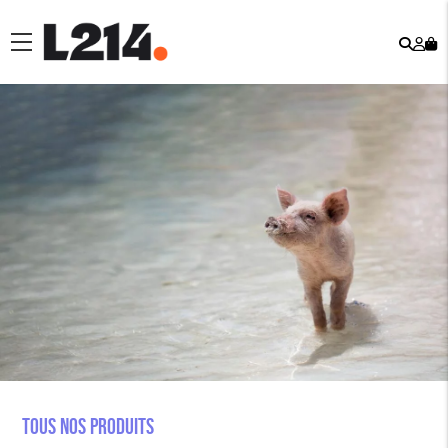
Rech
Mo
menu
co
Tous nos produits