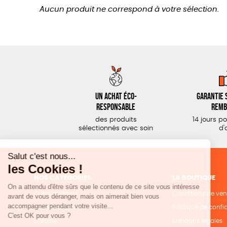
Aucun produit ne correspond à votre sélection.
Un achat éco-
Garantie s
responsable
remb
des produits
14 jours p
sélectionnés avec soin
d'
NOS CATÉGORIES
LA BOUTIQUE
Outils militants
Conditions de ven
Outils éducatifs
Politique de confid
Librairie
Mentions légales