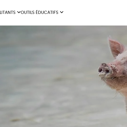
ILITANTS
OUTILS ÉDUCATIFS
ES
LIVRETS ÉDUCATIFS
ILITANTS
OUTILS ÉDUCATIFS
LIBR
POSTERS ÉDUCATIFS
MON JOURNAL ANIMAL
AUTRES OUTILS
ÉDUCATIFS