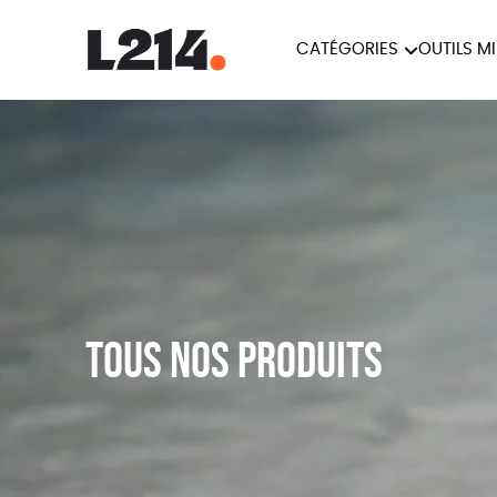
CATÉGORIES
OUTILS M
BROCHUR
MARCHE POUR LA
OUTILS M
CARTES
FERMETURE DES ABATTOIRS
L214 MAG
POSTERS
TRACTS
Tous nos produits