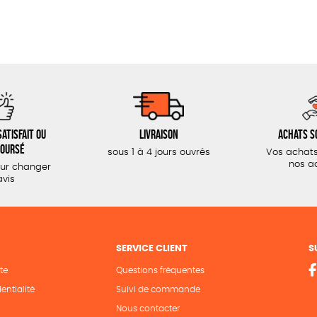
atisfait ou
Livraison
Achats s
oursé
sous 1 à 4 jours ouvrés
Vos achats
nos a
our changer
avis
SERVICE CLIENT
S
te
Questions fréquentes
entialité
Suivi de commande
Nous contacter