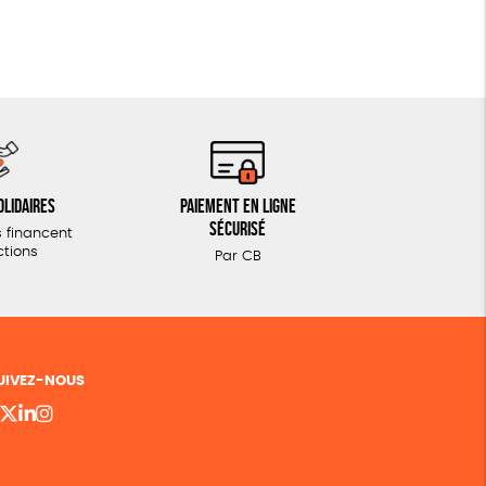
olidaires
Paiement en ligne
sécurisé
 financent
ctions
Par CB
UIVEZ-NOUS