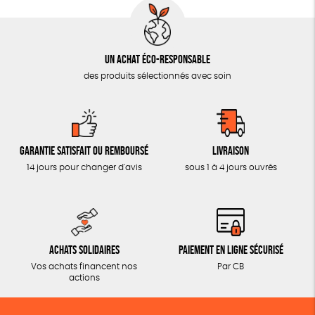
MON JOURNAL ANIMAL
AUTRES OUTILS ÉDUCATIFS
LIVRETS ÉDUCATIFS
Un achat éco-responsable
POSTERS ÉDUCATIFS
des produits sélectionnés avec soin
LIBRAIRIE
CUISINE / NUTRITION
BD / ILLUSTRÉS
Garantie satisfait ou remboursé
Livraison
14 jours pour changer d'avis
sous 1 à 4 jours ouvrés
ESSAIS
ACCESSOIRES
BADGES
Achats solidaires
Paiement en ligne sécurisé
TOUT
Vos achats financent nos
Par CB
actions