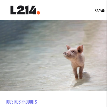
Rech
Mo
menu
co
Tous nos produits