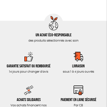
MON JOURNAL ANIMAL
AUTRES OUTILS ÉDUCATIFS
LIVRETS ÉDUCATIFS
POSTERS ÉDUCATIFS
Un achat éco-responsable
LIBRAIRIE
des produits sélectionnés avec soin
CUISINE / NUTRITION
BD / ILLUSTRÉS
ESSAIS
Garantie satisfait ou remboursé
Livraison
ACCESSOIRES
14 jours pour changer d'avis
sous 1 à 4 jours ouvrés
BADGES
TOUT
Achats solidaires
Paiement en ligne sécurisé
Vos achats financent nos
Par CB