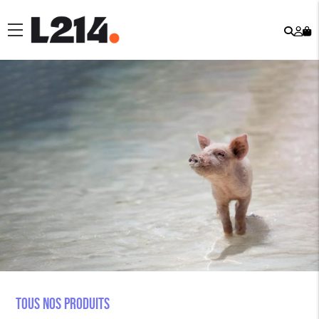
Rech
Mo
menu
co
Tous nos produits