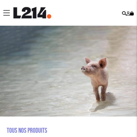
Rech
Mo
menu
co
Tous nos produits