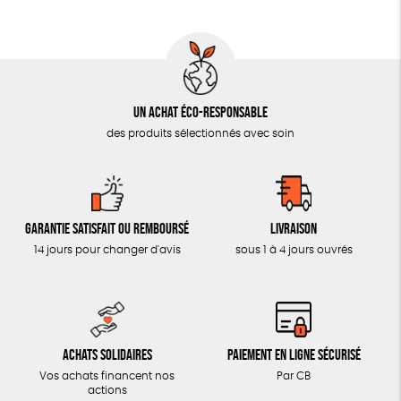
AUTRES OUTILS ÉDUCATIFS
LIVRETS ÉDUCATIFS
POSTERS ÉDUCATIFS
Un achat éco-responsable
LIBRAIRIE
des produits sélectionnés avec soin
CUISINE / NUTRITION
BD / ILLUSTRÉS
ESSAIS
Garantie satisfait ou remboursé
Livraison
ACCESSOIRES
14 jours pour changer d'avis
sous 1 à 4 jours ouvrés
BADGES
TOUT
Achats solidaires
Paiement en ligne sécurisé
Vos achats financent nos
Par CB
actions