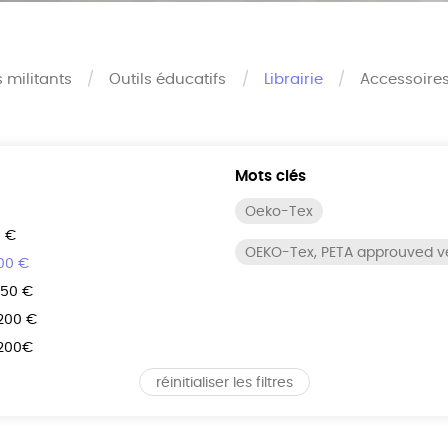
s militants
Outils éducatifs
Librairie
Accessoire
Mots clés
Oeko-Tex
0 €
OEKO-Tex, PETA approuved 
100 €
150 €
 200 €
 200€
réinitialiser les filtres