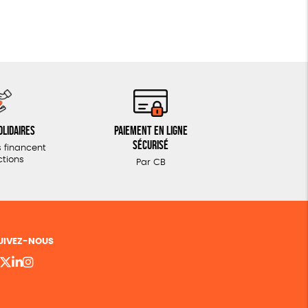
olidaires
Paiement en ligne
sécurisé
 financent
ctions
Par CB
UIVEZ-NOUS