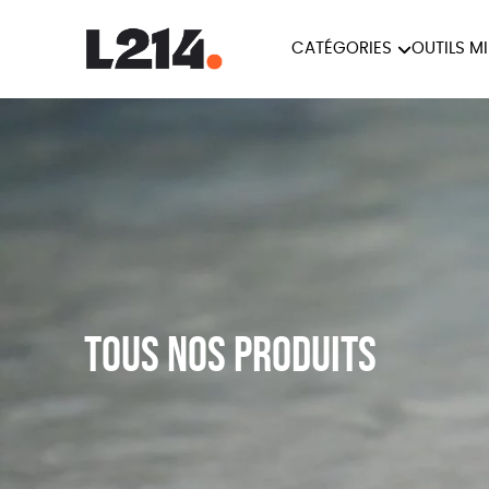
CATÉGORIES
OUTILS M
BROCHUR
MARCHE POUR LA
OUTILS M
CARTES
FERMETURE DES ABATTOIRS
L214 MAG
POSTERS
TRACTS
Tous nos produits