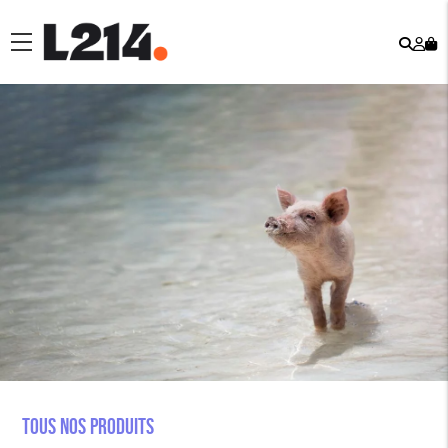
Rech
Mo
menu
co
Tous nos produits