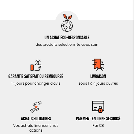
AUTRES OUTILS ÉDUCATIFS
LIVRETS ÉDUCATIFS
POSTERS ÉDUCATIFS
Un achat éco-responsable
LIBRAIRIE
des produits sélectionnés avec soin
CUISINE / NUTRITION
BD / ILLUSTRÉS
ESSAIS
Garantie satisfait ou remboursé
Livraison
ACCESSOIRES
14 jours pour changer d'avis
sous 1 à 4 jours ouvrés
BADGES
TOUT
Achats solidaires
Paiement en ligne sécurisé
Vos achats financent nos
Par CB
actions