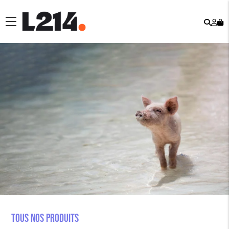
Rech
Mo
menu
co
Tous nos produits