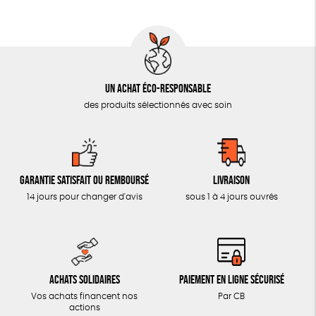
AUTRES OUTILS ÉDUCATIFS
LIVRETS ÉDUCATIFS
POSTERS ÉDUCATIFS
Un achat éco-responsable
LIBRAIRIE
des produits sélectionnés avec soin
CUISINE / NUTRITION
BD / ILLUSTRÉS
ESSAIS
Garantie satisfait ou remboursé
Livraison
ACCESSOIRES
14 jours pour changer d'avis
sous 1 à 4 jours ouvrés
BADGES
TOUT
Achats solidaires
Paiement en ligne sécurisé
Vos achats financent nos
Par CB
actions