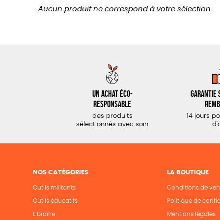
Aucun produit ne correspond à votre sélection.
Un achat éco-
Garantie s
responsable
remb
des produits
14 jours p
sélectionnés avec soin
d'
NOS CATÉGORIES
LA BOUTIQUE
Outils militants
Conditions de ven
Outils éducatifs
Politique de confid
Librairie
Mentions légales