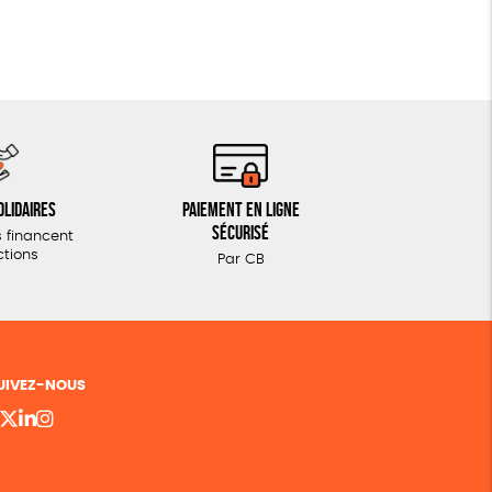
olidaires
Paiement en ligne
sécurisé
 financent
ctions
Par CB
UIVEZ-NOUS