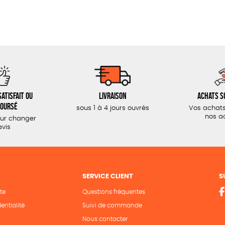
atisfait ou
Livraison
Achats s
oursé
sous 1 à 4 jours ouvrés
Vos achats
nos a
our changer
avis
SERVICE CLIENT
S
te
Questions fréquentes
entialité
Suivi de commande
Nous contacter