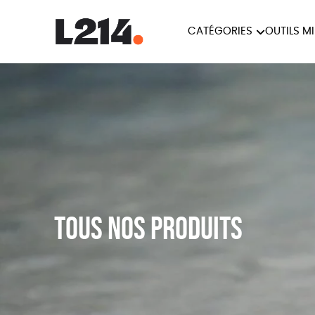
CATÉGORIES
OUTILS M
BROCHUR
MARCHE POUR LA
OUTILS M
CARTES
FERMETURE DES ABATTOIRS
L214 MAG
POSTERS
TRACTS
Tous nos produits