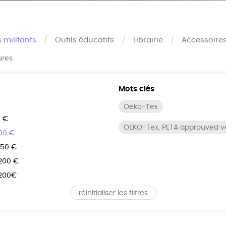
s militants
Outils éducatifs
Librairie
Accessoire
ures
Mots clés
Oeko-Tex
0 €
OEKO-Tex, PETA approuved 
100 €
150 €
 200 €
 200€
réinitialiser les filtres