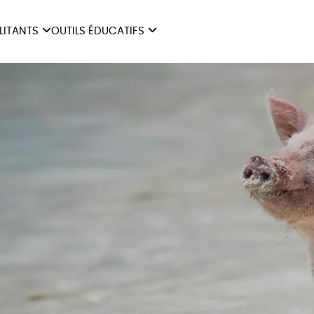
ILITANTS
OUTILS ÉDUCATIFS
ES
LIVRETS ÉDUCATIFS
ILITANTS
OUTILS ÉDUCATIFS
LIBR
POSTERS ÉDUCATIFS
MON JOURNAL ANIMAL
AUTRES OUTILS
ÉDUCATIFS