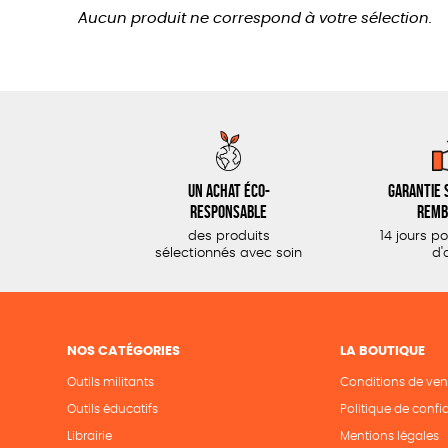
Aucun produit ne correspond à votre sélection.
Un achat éco-
Garantie s
responsable
remb
des produits
14 jours p
sélectionnés avec soin
d'
NOS CATÉGORIES
LA BOUTIQUE
Outils militants
Conditions de ven
Outils éducatifs
Politique de confid
Librairie
Mentions légales