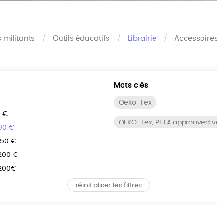
s militants
Outils éducatifs
Librairie
Accessoire
Mots clés
Oeko-Tex
0 €
OEKO-Tex, PETA approuved 
100 €
150 €
 200 €
 200€
réinitialiser les filtres