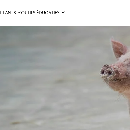
ILITANTS
OUTILS ÉDUCATIFS
ES
LIVRETS ÉDUCATIFS
ILITANTS
OUTILS ÉDUCATIFS
LIBR
POSTERS ÉDUCATIFS
MON JOURNAL ANIMAL
AUTRES OUTILS
ÉDUCATIFS