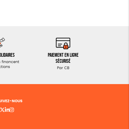
olidaires
Paiement en ligne
sécurisé
 financent
ctions
Par CB
UIVEZ-NOUS