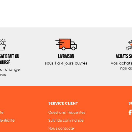
atisfait ou
Livraison
Achats s
oursé
sous 1 à 4 jours ouvrés
Vos achats
nos a
our changer
avis
SERVICE CLIENT
S
te
Questions fréquentes
entialité
Suivi de commande
Nous contacter