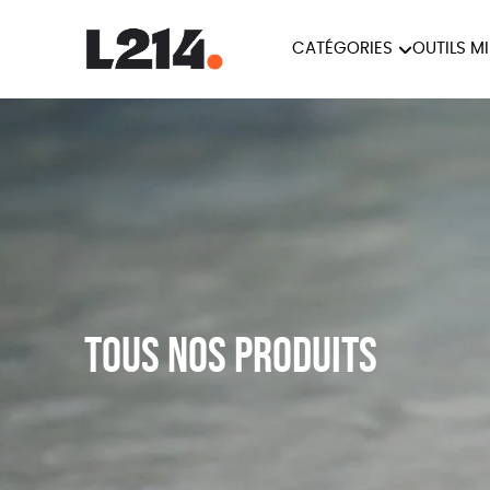
CATÉGORIES
OUTILS M
BROCHUR
MARCHE POUR LA
OUTILS M
CARTES
FERMETURE DES ABATTOIRS
L214 MAG
POSTERS
TRACTS
Tous nos produits