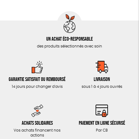
AUTRES OUTILS ÉDUCATIFS
LIVRETS ÉDUCATIFS
POSTERS ÉDUCATIFS
Un achat éco-responsable
LIBRAIRIE
des produits sélectionnés avec soin
CUISINE / NUTRITION
BD / ILLUSTRÉS
ESSAIS
Garantie satisfait ou remboursé
Livraison
ACCESSOIRES
14 jours pour changer d'avis
sous 1 à 4 jours ouvrés
BADGES
TOUT
Achats solidaires
Paiement en ligne sécurisé
Vos achats financent nos
Par CB
actions