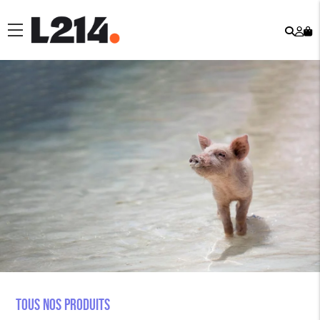
Rech
Mo
menu
co
Tous nos produits