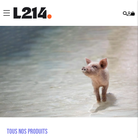
Rech
Mo
menu
co
Tous nos produits