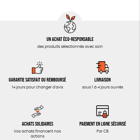
AUTRES OUTILS ÉDUCATIFS
LIVRETS ÉDUCATIFS
POSTERS ÉDUCATIFS
Un achat éco-responsable
LIBRAIRIE
des produits sélectionnés avec soin
CUISINE / NUTRITION
BD / ILLUSTRÉS
ESSAIS
Garantie satisfait ou remboursé
Livraison
ACCESSOIRES
14 jours pour changer d'avis
sous 1 à 4 jours ouvrés
BADGES
TOUT
Achats solidaires
Paiement en ligne sécurisé
Vos achats financent nos
Par CB
actions