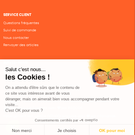
SERVICE CLIENT
Questions fréquentes
Suivi de commande
Nous contacter
Renvoyer des articles
SUIVEZ-NOUS
Une boutique élaborée avec
par RGOODS
Hébergement vert certifié ISO14001 propulsé avec
par Infomaniak