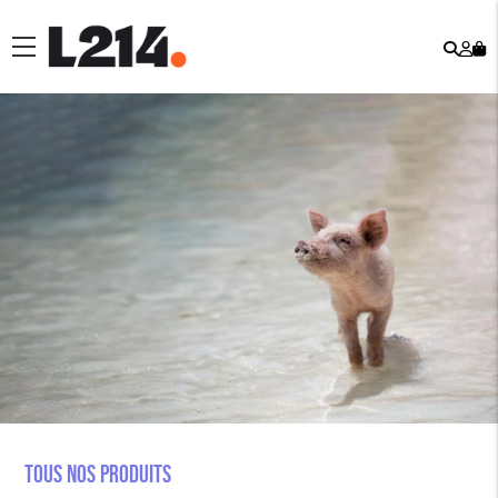
Rech
Mo
menu
co
Tous nos produits