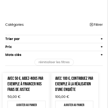
Catégories
Filtrer
MARCHE POUR LA FERMETURE DES ABATTOIRS
Trier par
Par défaut
OUTILS MILITANTS
Prix
Popularité
Tous
TRACTS
Mots clés
Nouveauté
0 € - 50 €
POSTERS
réinitialiser les filtres
Prix : du - cher au + cher
Oeko-Tex
OEKO-Tex, PETA approuved vegan
50 € - 100 €
L214 MAG
Prix : du + cher au - cher
100 € - 150 €
Disponibilité
CARTES
AVEC 50 €, AIDEZ-NOUS PAR
AVEC 100 €, CONTRIBUEZ PAR
150 € - 200 €
EXEMPLE À FINANCER NOS
EXEMPLE À LA RÉALISATION
Plus de 200€
BROCHURES
FRAIS DE JUSTICE
D’UNE ENQUÊTE
OUTILS ÉDUCATIFS
50,00
€
100,00
€
MON JOURNAL ANIMAL
Ajouter au panier
Ajouter au panier