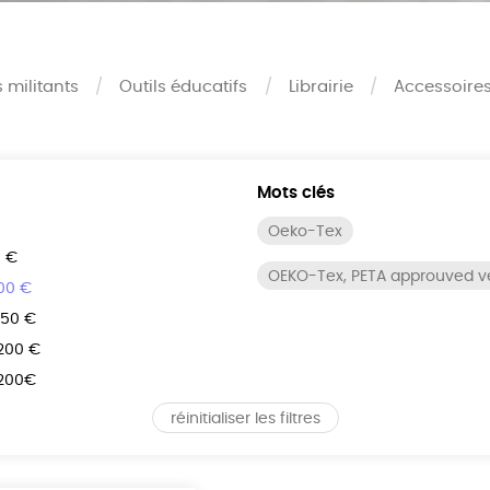
s militants
Outils éducatifs
Librairie
Accessoire
Mots clés
Oeko-Tex
0 €
OEKO-Tex, PETA approuved 
100 €
150 €
 200 €
 200€
réinitialiser les filtres