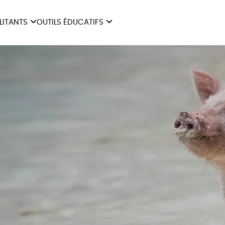
ILITANTS
OUTILS ÉDUCATIFS
ES
LIVRETS ÉDUCATIFS
ILITANTS
OUTILS ÉDUCATIFS
LIBR
POSTERS ÉDUCATIFS
MON JOURNAL ANIMAL
AUTRES OUTILS
ÉDUCATIFS