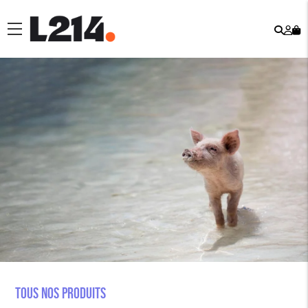
Rech
Mo
menu
co
Tous nos produits