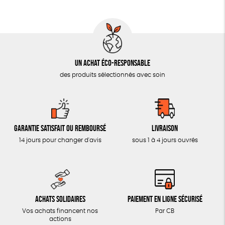
AUTRES OUTILS ÉDUCATIFS
LIVRETS ÉDUCATIFS
POSTERS ÉDUCATIFS
Un achat éco-responsable
LIBRAIRIE
des produits sélectionnés avec soin
CUISINE / NUTRITION
BD / ILLUSTRÉS
ESSAIS
Garantie satisfait ou remboursé
Livraison
ACCESSOIRES
14 jours pour changer d'avis
sous 1 à 4 jours ouvrés
BADGES
TOUT
Achats solidaires
Paiement en ligne sécurisé
Vos achats financent nos
Par CB
actions