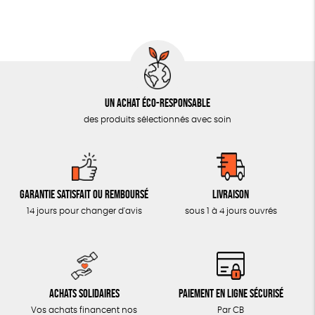
MON JOURNAL ANIMAL
AUTRES OUTILS ÉDUCATIFS
LIVRETS ÉDUCATIFS
POSTERS ÉDUCATIFS
Un achat éco-responsable
LIBRAIRIE
des produits sélectionnés avec soin
CUISINE / NUTRITION
BD / ILLUSTRÉS
ESSAIS
Garantie satisfait ou remboursé
Livraison
ACCESSOIRES
14 jours pour changer d'avis
sous 1 à 4 jours ouvrés
BADGES
TOUT
Achats solidaires
Paiement en ligne sécurisé
Vos achats financent nos
Par CB