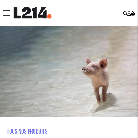
Rech
Mo
menu
co
Tous nos produits