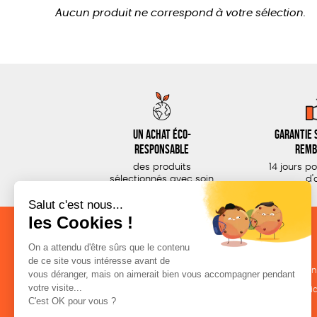
Aucun produit ne correspond à votre sélection.
Un achat éco-
Garantie s
responsable
remb
des produits
14 jours p
sélectionnés avec soin
d'
NOS CATÉGORIES
LA BOUTIQUE
Outils militants
Conditions de ven
Outils éducatifs
Politique de confid
Librairie
Mentions légales