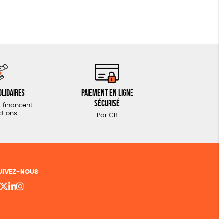
olidaires
Paiement en ligne
sécurisé
 financent
ctions
Par CB
UIVEZ-NOUS