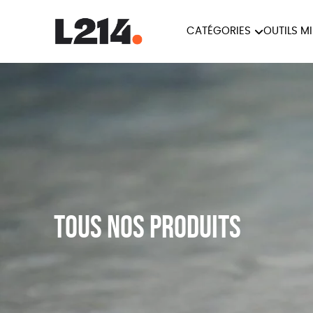
CATÉGORIES
OUTILS M
BROCHUR
MARCHE POUR LA
OUTILS M
CARTES
FERMETURE DES ABATTOIRS
L214 MAG
POSTERS
TRACTS
Tous nos produits