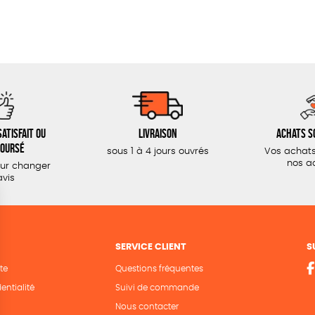
atisfait ou
Livraison
Achats s
oursé
sous 1 à 4 jours ouvrés
Vos achats
nos a
our changer
avis
SERVICE CLIENT
S
te
Questions fréquentes
entialité
Suivi de commande
Nous contacter