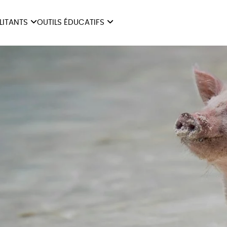
ILITANTS
OUTILS ÉDUCATIFS
ES
LIVRETS ÉDUCATIFS
ILITANTS
OUTILS ÉDUCATIFS
LIBR
POSTERS ÉDUCATIFS
MON JOURNAL ANIMAL
AUTRES OUTILS
ÉDUCATIFS