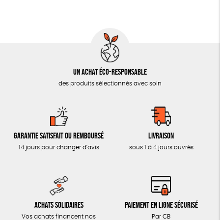
MON JOURNAL ANIMAL
AUTRES OUTILS ÉDUCATIFS
LIVRETS ÉDUCATIFS
POSTERS ÉDUCATIFS
Un achat éco-responsable
LIBRAIRIE
des produits sélectionnés avec soin
CUISINE / NUTRITION
BD / ILLUSTRÉS
ESSAIS
Garantie satisfait ou remboursé
Livraison
ACCESSOIRES
14 jours pour changer d'avis
sous 1 à 4 jours ouvrés
BADGES
TOUT
Achats solidaires
Paiement en ligne sécurisé
Vos achats financent nos
Par CB