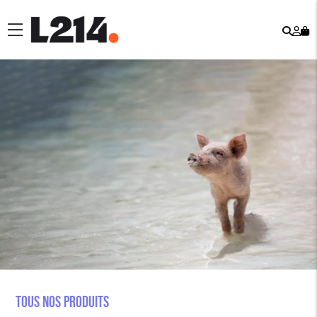
Rech
Mo
menu
co
Tous nos produits